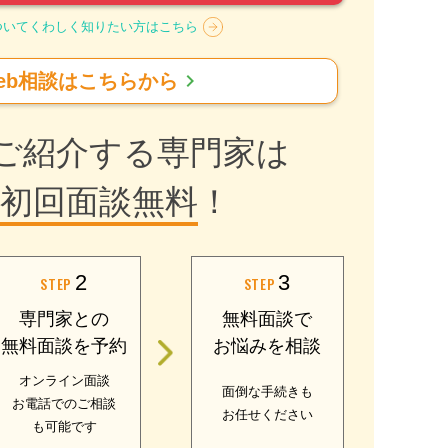
ついてくわしく知りたい方はこちら
chevron_right
eb相談はこちらから
ご紹介する専門家は
初回面談無料
！
2
3
STEP
STEP
専門家との
無料面談で
無料面談を予約
お悩みを相談
オンライン面談
面倒な手続きも
お電話でのご相談
お任せください
も可能です