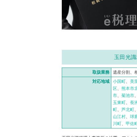
玉田光識
取扱業務
遺産分割、
対応地域
小国町
、
美
区
、
熊本市
市
、
菊池市
玉東町
、
長
町
、
芦北町
山江村
、
球
川町
、
甲佐