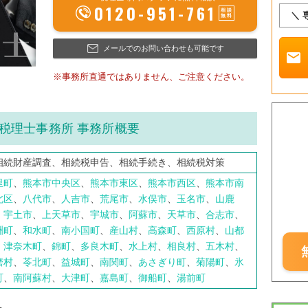
0120-951-761
＼ 
メールでのお問い合わせも可能です
mail
※事務所直通ではありません、ご注意ください。
税理士事務所 事務所概要
相続財産調査、相続税申告、相続手続き、相続税対策
里町
、
熊本市中央区
、
熊本市東区
、
熊本市西区
、
熊本市南
北区
、
八代市
、
人吉市
、
荒尾市
、
水俣市
、
玉名市
、
山鹿
、
宇土市
、
上天草市
、
宇城市
、
阿蘇市
、
天草市
、
合志市
、
洲町
、
和水町
、
南小国町
、
産山村
、
高森町
、
西原村
、
山都
、
津奈木町
、
錦町
、
多良木町
、
水上村
、
相良村
、
五木村
、
磨村
、
苓北町
、
益城町
、
南関町
、
あさぎり町
、
菊陽町
、
氷
町
、
南阿蘇村
、
大津町
、
嘉島町
、
御船町
、
湯前町