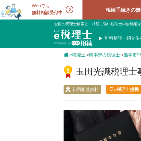
Webでも
相続手続きの無料相談受
無料相談受付中
全国の税理士検索と、相続に強い税理士の無料紹介
無料相談・紹介依
e税理士
>
熊本県の税理士
>
熊本市
玉田光識税理士
初回相談無料
e税理士提携