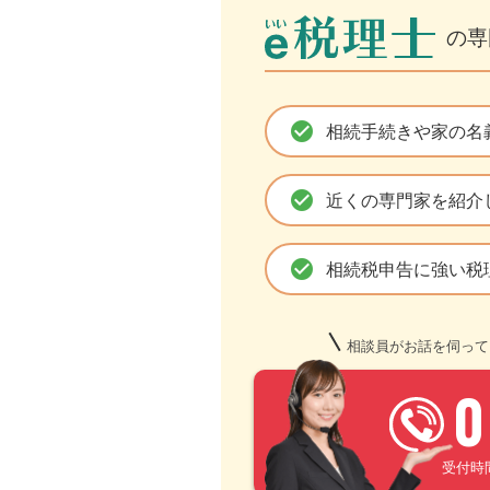
の専
check_circle
相続手続きや家の名
check_circle
近くの専門家を紹介
check_circle
相続税申告に強い税
相談員がお話を伺って
0
受付時間 –