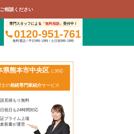
ださい
専門スタッフによる
「無料相談」
受付中！
0120-951-761
無料通話 / 平日9時-19時 / 土日祝9時-18時
本県熊本市中央区
に対応
理士の
相続専門家紹介
サービス
相談見積もり無料
日祝日も24時間対応
東証プライム上場
鎌倉新書が運営