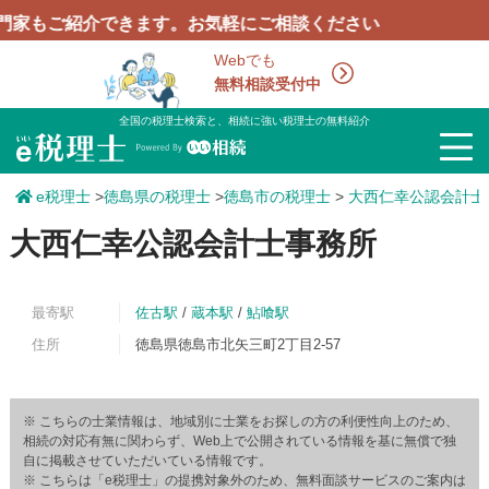
紹介できます。お気軽にご相談ください
Webでも
無料相談受付中
全国の税理士検索と、相続に強い税理士の無料紹介
e税理士
>
徳島県の税理士
>
徳島市の税理士
>
大西仁幸公認会計士
大西仁幸公認会計士事務所
最寄駅
佐古駅
/
蔵本駅
/
鮎喰駅
住所
徳島県徳島市北矢三町2丁目2-57
※ こちらの士業情報は、地域別に士業をお探しの方の利便性向上のため、
相続の対応有無に関わらず、Web上で公開されている情報を基に無償で独
自に掲載させていただいている情報です。
※ こちらは「e税理士」の提携対象外のため、無料面談サービスのご案内は