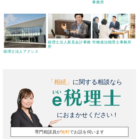
事務所
税理士法人新見会計事務
市橋俊治税理士事務所
所
税理士法人アクシス
「相続」
に関する相談なら
におまかせください !
専門相談員が
無料
でお話を伺います