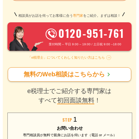
相談員がお話を伺ってお客様に合う
専門家
をご紹介。まずは相談！
0120-951-761
受付時間 – 平日 9:00 – 19:00 / 土日祝 9:00 –18:00
「e税理士」についてくわしく知りたい方はこちら
chevron_right
無料のWeb相談はこちらから
e税理士でご紹介する専門家は
すべて
初回面談無料
！
1
STEP
お問い合わせ
専門相談員が無料で
親身にお話を伺います
（電話 or メール）