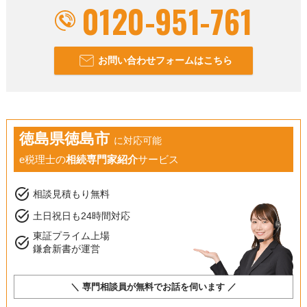
0120-951-761
お問い合わせフォームはこちら
徳島県徳島市
に対応可能
e税理士の
相続専門家紹介
サービス
task_alt
相談見積もり無料
task_alt
土日祝日も24時間対応
東証プライム上場
task_alt
鎌倉新書が運営
＼ 専門相談員が無料でお話を伺います ／