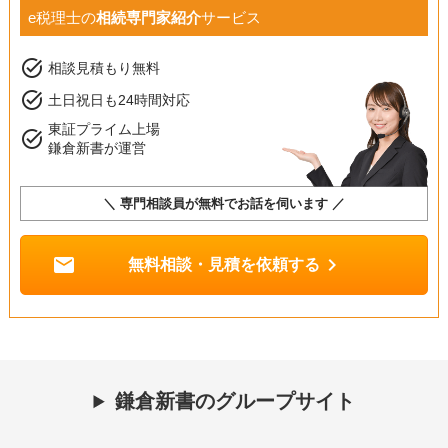
e税理士の
相続専門家紹介
サービス
task_alt
相談見積もり無料
task_alt
土日祝日も24時間対応
東証プライム上場
task_alt
鎌倉新書が運営
＼ 専門相談員が無料でお話を伺います ／
mail
chevron_right
無料相談・見積を依頼する
鎌倉新書のグループサイト