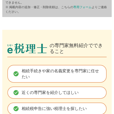
できません。
※ 掲載内容の追加・修正・削除依頼は、こちらの
専用フォーム
よりご連絡
ください。
の専門家無料紹介ででき
ること
相続手続きや家の名義変更を専門家に任せ
check_circle
たい
check_circle
近くの専門家を紹介してほしい
check_circle
相続税申告に強い税理士を探したい