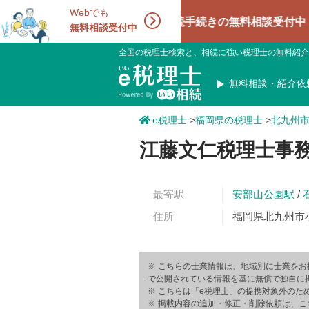
Webでも
相続手続きの無料相談受付中！相続に強
無料相談受付中
全国の税理士検索と、相続に強い税理士の無料紹介
無料相談・紹介依
e税理士
>
福岡県の税理士
>
北九州
江藤文仁税理士事
最寄駅
安部山公園駅
/
住所
福岡県北九州市小
※ こちらの士業情報は、地域別に士業をお
で公開されている情報を基に無償で独自に
※ こちらは「e税理士」の提携対象外のた
※ 掲載内容の追加・修正・削除依頼は、こ