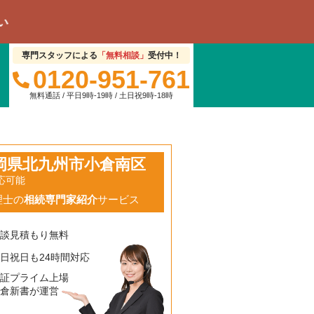
専門スタッフによる
「無料相談」
受付中！
0120-951-761
無料通話 / 平日9時-19時 / 土日祝9時-18時
岡県北九州市小倉南区
応可能
理士の
相続専門家紹介
サービス
相談見積もり無料
日祝日も24時間対応
東証プライム上場
鎌倉新書が運営