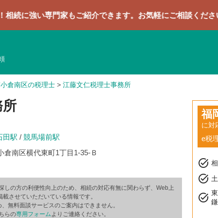
い専門家もご紹介できます。お気軽にご相談ください
頼
市小倉南区の税理士
>
江藤文仁税理士事務所
務所
福
に対
石田駅
/
競馬場前駅
e税
倉南区横代東町1丁目1-35-Ｂ
task_alt
task_alt
土
探しの方の利便性向上のため、相続の対応有無に関わらず、Web上
task_alt
掲載させていただいている情報です。
め、無料面談サービスのご案内はできません。
ちらの
専用フォーム
よりご連絡ください。