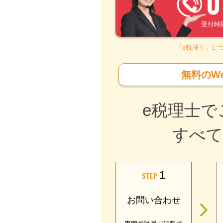
0
受付時間 –
「e税理士」に
無料のW
e税理士で
すべて
1
STEP
お問い合わせ