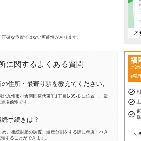
、正確な位置ではない可能性があります。
福
所に関するよくある質問
に対
e税
所の住所・最寄り駅を教えてください。
task_alt
北九州市小倉南区横代東町1丁目1-35-Ｂに位置し、最
task_alt
土
競馬場前駅
です。
task_alt
相続手続きは？
じめ、相続財産の調査、遺産分割をする際に考慮すべき
＼ 
依頼することができます。