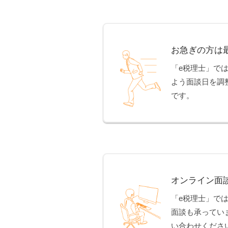
お急ぎの方は
「e税理士」で
よう面談日を調
です。
オンライン面
「e税理士」で
面談も承ってい
い合わせくださ