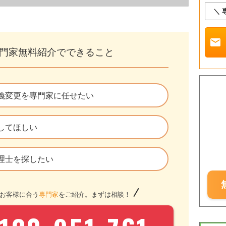
＼ 
mail
門家無料紹介でできること
義変更を専門家に任せたい
してほしい
理士を探したい
お客様に合う
専門家
をご紹介。まずは相談！