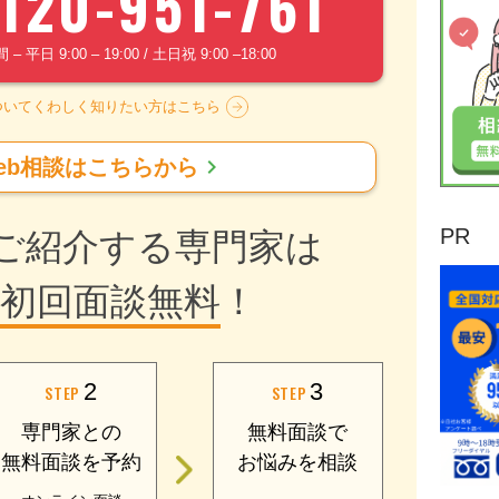
120-951-761
 平日 9:00 – 19:00 / 土日祝 9:00 –18:00
ついてくわしく知りたい方はこちら
chevron_right
eb相談はこちらから
PR
ご紹介する専門家は
初回面談無料
！
2
3
STEP
STEP
専門家との
無料面談で
無料面談を予約
お悩みを相談