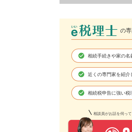
の専
check_circle
相続手続きや家の名
check_circle
近くの専門家を紹介
check_circle
相続税申告に強い税
相談員がお話を伺って