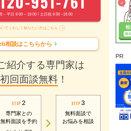
120-951-761
 平日 9:00 – 19:00 / 土日祝 9:00 –18:00
ついてくわしく知りたい方はこちら
chevron_right
eb相談はこちらから
PR
ご紹介する専門家は
初回面談無料
！
2
3
STEP
STEP
専門家との
無料面談で
無料面談を予約
お悩みを相談