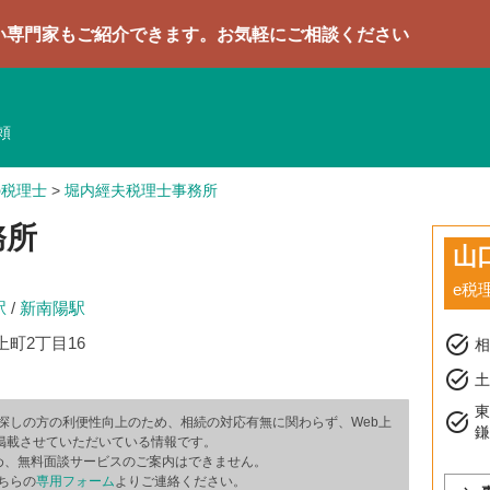
ご紹介できます。お気軽にご相談ください
頼
の税理士
>
堀内經夫税理士事務所
務所
山
e税
駅
/
新南陽駅
task_alt
町2丁目16
task_alt
土
task_alt
探しの方の利便性向上のため、相続の対応有無に関わらず、Web上
掲載させていただいている情報です。
め、無料面談サービスのご案内はできません。
ちらの
専用フォーム
よりご連絡ください。