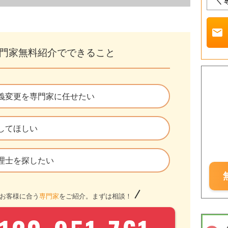
＼ 
mail
門家無料紹介でできること
義変更を専門家に任せたい
してほしい
理士を探したい
お客様に合う
専門家
をご紹介。まずは相談！