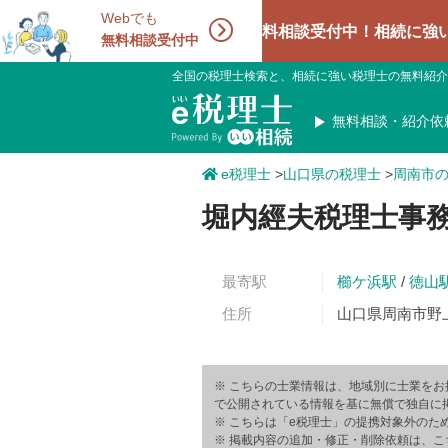
Webでも
相続手続きの無料相談受付中！相続に強い専門家も
無料相談受付中
全国の税理士検索と、相続に強い税理士の無料紹介
無料相談・紹介依
e税理士
>
山口県の税理士
>
周南市
堀内經夫税理士事
最寄駅
櫛ケ浜駅
/
徳山
住所
山口県周南市野上
※ こちらの士業情報は、地域別に士業をお
で公開されている情報を基に無償で独自に
※ こちらは「e税理士」の提携対象外のた
※ 掲載内容の追加・修正・削除依頼は、こ