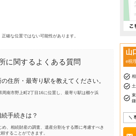
、正確な位置ではない可能性があります。
山
所に関するよくある質問
e税
task_alt
所の住所・最寄り駅を教えてください。
task_alt
土
周南市野上町2丁目16に位置し、最寄り駅は
櫛ケ浜
task_alt
相続手続きは？
＼ 
じめ、相続財産の調査、遺産分割をする際に考慮すべき
依頼することができます。