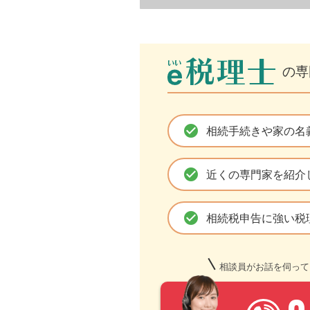
の専
check_circle
相続手続きや家の名
check_circle
近くの専門家を紹介
check_circle
相続税申告に強い税
相談員がお話を伺って