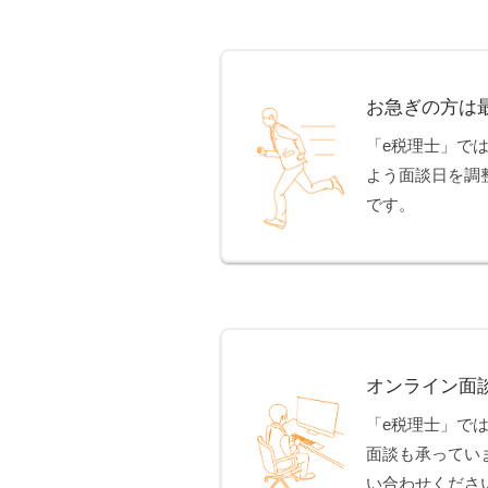
お急ぎの方は
「e税理士」で
よう面談日を調
です。
オンライン面
「e税理士」で
面談も承ってい
い合わせくださ