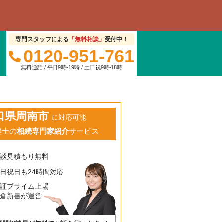
専門スタッフによる
「無料相談」
受付中！
0120-951-761
無料通話 / 平日9時-19時 / 土日祝9時-18時
口県周南市
に対応可能
理士の
相続専門家紹介
サービス
相談見積もり無料
日祝日も24時間対応
東証プライム上場
鎌倉新書が運営