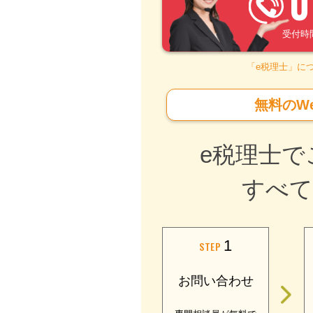
0
受付時間 –
「e税理士」に
無料のW
e税理士で
すべて
1
STEP
お問い合わせ