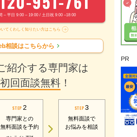
120-951-761
 平日 9:00 – 19:00 / 土日祝 9:00 –18:00
ついてくわしく知りたい方はこちら
chevron_right
eb相談はこちらから
PR
ご紹介する専門家は
初回面談無料
！
2
3
STEP
STEP
専門家との
無料面談で
無料面談を予約
お悩みを相談