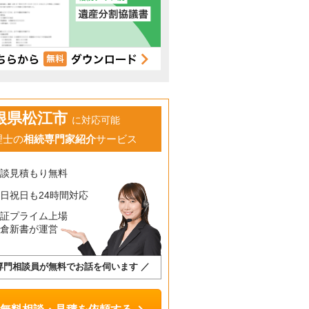
根県松江市
に対応可能
理士の
相続専門家紹介
サービス
相談見積もり無料
日祝日も24時間対応
東証プライム上場
鎌倉新書が運営
専門相談員が無料でお話を伺います ／