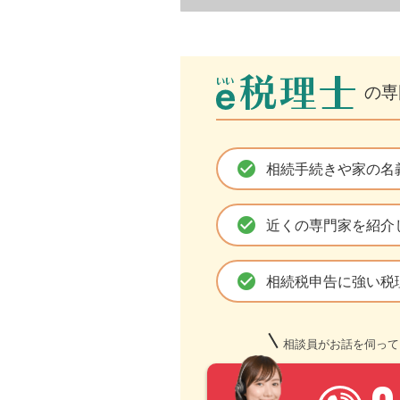
の専
check_circle
相続手続きや家の名
check_circle
近くの専門家を紹介
check_circle
相続税申告に強い税
相談員がお話を伺って