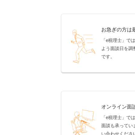
お急ぎの方は
「e税理士」で
よう面談日を調
です。
オンライン面
「e税理士」で
面談も承ってい
い合わせくださ