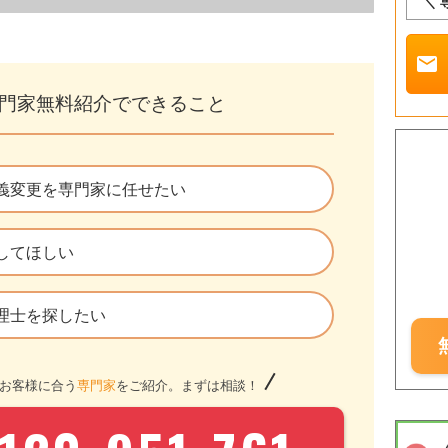
＼ 
mail
門家無料紹介でできること
義変更を専門家に任せたい
してほしい
理士を探したい
お客様に合う
専門家
をご紹介。まずは相談！