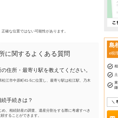
、正確な位置ではない可能性があります。
島
所に関するよくある質問
e税
task_alt
所の住所・最寄り駅を教えてください。
task_alt
土
松江市中原町41-5に位置し、最寄り駅は
松江駅
、
乃木
task_alt
相続手続きは？
＼ 
じめ、相続財産の調査、遺産分割をする際に考慮すべき
依頼することができます。