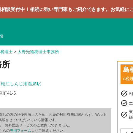
中！相続に強い専門家もご紹介できます。お気軽にご相談くだ
頼
の税理士
>
大野光徳税理士事務所
務所
島
e税
/
松江しんじ湖温泉駅
task_alt
町41-5
task_alt
土
task_alt
探しの方の利便性向上のため、相続の対応有無に関わらず、Web上
掲載させていただいている情報です。
め、無料面談サービスのご案内はできません。
ちらの
専用フォーム
よりご連絡ください。