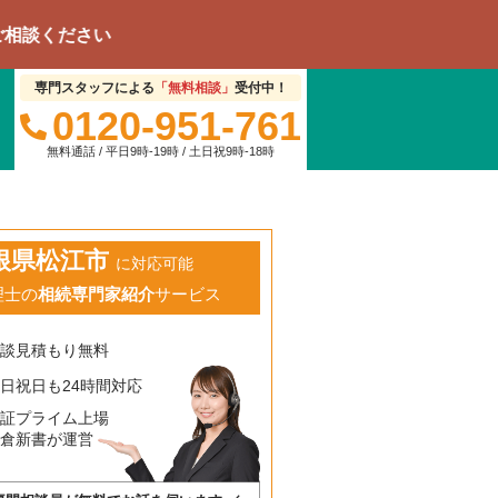
さい
専門スタッフによる
「無料相談」
受付中！
0120-951-761
無料通話 / 平日9時-19時 / 土日祝9時-18時
根県松江市
に対応可能
理士の
相続専門家紹介
サービス
相談見積もり無料
日祝日も24時間対応
東証プライム上場
鎌倉新書が運営