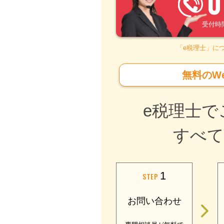
0
受付時間 –
「e税理士」に
無料のW
e税理士で
すべて
1
STEP
お問い合わせ