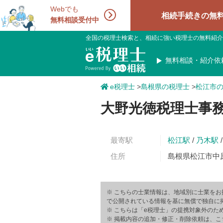
Webでも
相続手続きの無料相談受付
無料相談受付中
全国の税理士検索と、相続に強い税理士の無料紹介
無料相談・紹介依
e税理士
>
島根県の税理士
>
松江市
大野光徳税理士事
最寄駅
松江駅
/
乃木駅
住所
島根県松江市中原
※ こちらの士業情報は、地域別に士業をお
で公開されている情報を基に無償で独自に
※ こちらは「e税理士」の提携対象外のた
※ 掲載内容の追加・修正・削除依頼は、こ