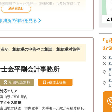
務署職員であった税理士（国税OB）も多数在籍して
事務所の詳細を見る
相続手続き
タッフ対応可
土日相談可
初回相談無料
「e
面談可
事務所面談可
お悩
格者が、相続税の申告やご相談、相続税対策等
相
相
計士金平剛会計事務所
無
し
相
初回相談無料
e税理士提携
し
対応エリア
富山県 / 富山県内
アクセス情報
富山地方鉄道 市内電車 大手モール駅から徒歩約10