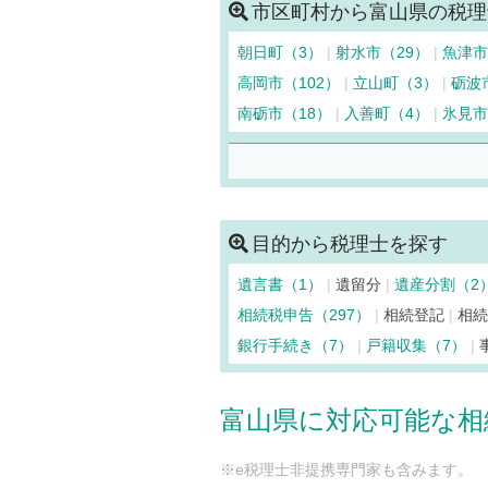
市区町村から富山県の税理
朝日町（3）
射水市（29）
魚津市
高岡市（102）
立山町（3）
砺波
南砺市（18）
入善町（4）
氷見市
目的から税理士を探す
遺言書（1）
遺留分
遺産分割（2
相続税申告（297）
相続登記
相
銀行手続き（7）
戸籍収集（7）
富山県に対応可能な相
※e税理士非提携専門家も含みます。