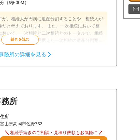
分（約600M）
すが、相続人が円満に遺産分割することや、相続人が
要だと考えております。 また、一次相続において相
において、一次相続と二次相続とのトータルで、相続
んので、二次相続を見据えた一次相続の遺産分割案を
事務所の詳細を見る
相続財産調査
相続税申告
可
事務所面談可
事務所
住所
富山県高岡市佐野763
相続手続きのご相談・見積り依頼もお気軽に