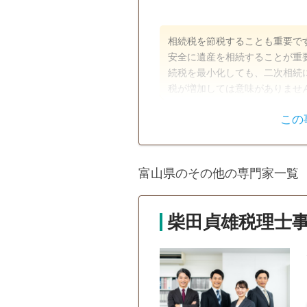
相続税を節税することも重要で
安全に遺産を相続することが重
続税を最小化しても、二次相続
税が増加しては意味がありませ
ご提案致します。
この
遺産分割
生前贈与
初回相談無料
オンライン面談
富山県のその他の専門家一覧
柴田貞雄税理士