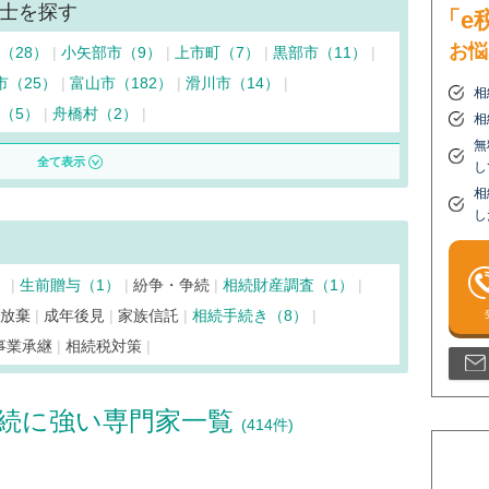
士を探す
「e
お悩
（28）
小矢部市（9）
上市町（7）
黒部市（11）
市（25）
富山市（182）
滑川市（14）
相
（5）
舟橋村（2）
相
無
し
相
し
）
生前贈与（1）
紛争・争続
相続財産調査（1）
続放棄
成年後見
家族信託
相続手続き（8）
事業承継
相続税対策
続に強い専門家一覧
(414件)