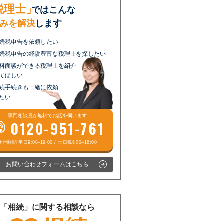
税理士」
ではこんな
みを解決
します
続税申告を依頼したい
続税申告の経験豊富な税理士を探したい
料面談ができる税理士を紹介
てほしい
続手続きも一緒に依頼
たい
専門相談員が
無料
でお話を伺います
0120-951-761
お問い合わせフォームはこちら
「相続」に関する相談なら
受付時間 平日9:00–19:00 / 土日祝9:00–18:00