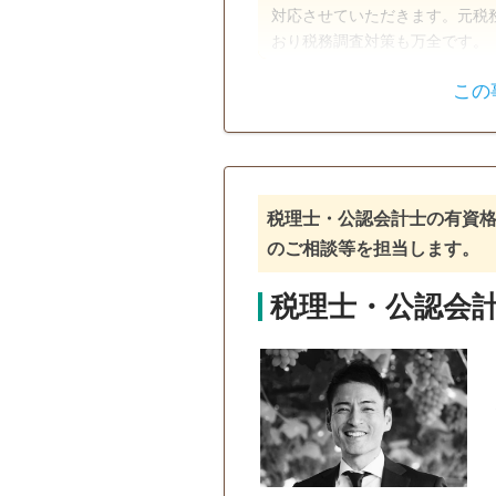
対応させていただきます。元税
おり税務調査対策も万全です。
この
遺言書
相続税申告
電話相談可
訪問可
女性ス
18時以降相談可
オンライン
税理士・公認会計士の有資
のご相談等を担当します。
税理士・公認会