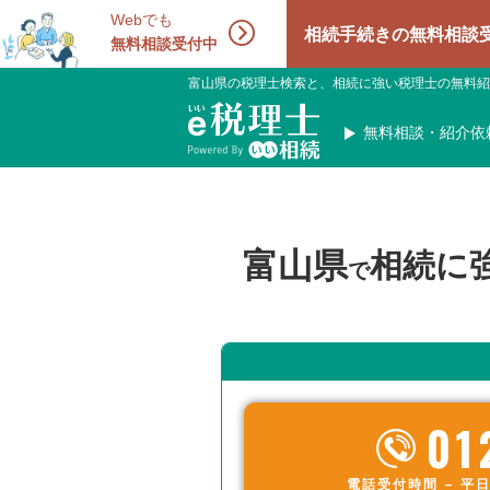
Webでも
相続手続きの無料相談受付中！相続
無料相談受付中
富山県の税理士検索と、相続に強い税理士の無料紹
無料相談・紹介依
富山県
相続に
で
01
電話受付時間 – 平日 9: