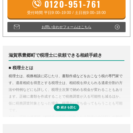
0120-951-761
お問い合わせフォームはこちら
滋賀県豊郷町で税理士に依頼できる相続手続き
税理士とは
税理士は、税務相談に応じたり、書類作成などをおこなう税の専門家で
す。遺産相続を得意とする税理士は、相続税を抑えられる遺産分割の方
法や特例などにも詳しく、税理士次第で納める税金が変わることもあり
ます。正確に書類を作成することで税務調査が入る可能性も減るほか、
仮に税務調査対象となった場合、税理士に立ち会ってもらうことも可能
です。
なお、正味の遺産額（相続税の課税の対象となる財産の合計額）が相続
税の基礎控除内（相続税の申告・納税が不要）であれば、税理士に依頼
する必要はありません。