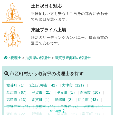
土日祝日も対応
平日忙しい方も安心！ご自身の都合に合わせ
て相談日が選べます。
東証プライム上場
終活のリーディングカンパニー、鎌倉新書の
運営で安心です。
e税理士
>
滋賀県の税理士
>
滋賀県豊郷町の税理士
市区町村から滋賀県の税理士を探す
愛荘町（1）
近江八幡市（42）
大津市（121）
草津市（67）
甲賀市（21）
甲良町（1）
湖南市（10）
高島市（13）
多賀町（1）
豊郷町（2）
長浜市（43）
東近江市（27）
彦根市（66）
日野町（4）
米原市（11）
守山市（22）
野洲市（16）
栗東市（12）
竜王町（1）