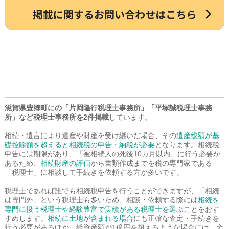
滋賀県豊郷町にの「片岡隆行税理士事務所」「平塚誠税理士事務
所」など税理士事務所を2件掲載
しています。
相続・遺言により遺産や財産を受け継いだ場合、その
遺産総額が基
礎控除額を超えると相続税の申告・納税が必要
となります。相続税
申告には期限があり、「被相続人の死後10カ月以内」に行う必要が
あるため、
相続財産の評価
から書類作成までを税の専門家である
「税理士」に相談して手続きを依頼する方が多いです。
税理士であれば誰でも相続税申告を行うことができますが、「相続
は専門外」という税理士も多いため、相談・依頼する際には
相続を
専門に扱う税理士や経験豊富で実績がある税理士を選ぶ
ことをおす
すめします。
相続に土地が含まれる場合
にも正確な査定・手続きを
行う必要があるほか、総資産額が1億円を超えるような場合には、余