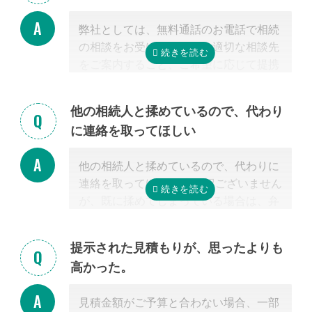
弊社としては、無料通話のお電話で相続
の相談をお受けすること、適切な相談先
をご案内すること、ご希望に応じて提携
する行政書士・税理士との無料面談のセ
ッティングをするところまで無料で行っ
他の相続人と揉めているので、代わり
ています。
に連絡を取ってほしい
またご紹介した専門家については、面談
でお客様のご相談にのること、必要な相
他の相続人と揉めているので、代わりに
続手続きを明らかにすること、それに対
連絡を取ってほしい 申し訳ございません
するお見積りを提示するところまでは無
が、既に揉めてしまっている場合は、弁
料で行っています。
護士しか対応ができないため法律上ご紹
「自分で作成した書類が正しいかチェッ
介できません。 姉妹サイト「いい相続」
クしてほしい」といったご相談は、専門
提示された見積もりが、思ったよりも
に相談可能な弁護士が掲載されています
家の能力を使った実務に当たるため、無
高かった。
ので、お客様から弁護士事務所に直接ご
料面談の対象外です。詳しくは専門スタ
相談ください。
ッフまでご相談ください。
見積金額がご予算と合わない場合、一部