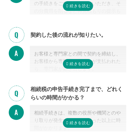
掲載中の弁護士一覧はこちら
の手続きをご自身で行っていただき、そ
の分費用を削るなど再見積もりの提示も
可能です。
見積を提示した専門家に直接相談がしづ
らい場合、弊社専門スタッフがお客様に
契約した後の流れが知りたい。
代わって先生と調整することもできます
ので、遠慮なくご相談ください。
お客様と専門家との間で契約を締結し、
お客様から専門家に着手金が支払われた
ら、専門家が動き出します。
お客様が専門家と会うのは最初の1回だ
けの場合が多く、契約後は電話・メー
相続税の申告手続き完了まで、どれく
ル・郵便などを使って進捗状況などの連
らいの時間がかかる？
絡を取り合う形になります。
基本的には、あとは専門家に任せておけ
相続手続きは、複数の役所や機関とのや
ば大丈夫ですので、ご安心ください。
り取りが発生するため、思った以上に時
間がかかります。