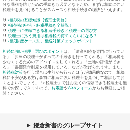
分な課税を防ぐための手続きも必要となるため、まずは相続に強い
税理士を見つけることがスムーズな相続手続きの秘訣といえます。
🔰
相続税の基礎知識【税理士監修】
🔰
相続税の申告・納税手続き全解説！
🔰
税理士に依頼できる相続手続き／税理士の選び方
🔰
税理士に払う費用は相続税の何％くらいになる？
🔰
相続財産ケース別、相続対策チェックポイント
相続に強い税理士選びのポイント
は、「遺産相続を専門に行ってい
る」「担当の税理士がすべての手続きを行ってくれる」「相続税を
少なくするためのアドバイスをしてくれる」「土地の評価ができ
る」「書面添付制度を採用している」などが挙げられます。また、
相続税対策
を行う場合は生前から行ったほうが効果的なので、相続
税に不安がある方は事前に相続に強い税理士を見つけて相談してお
くとよいでしょう。「e税理士」ではお近くの信頼できる税理士を無
料でお探しできますので、
お電話
や
Webフォーム
からお気軽にご相
談ください。
鎌倉新書のグループサイト