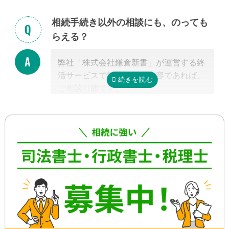
手続きの内容によって異なりますが、戸
籍収集だけで1ヵ月以上かかる場合もあ
相続手続き以外の相談にも、のっても
り、専門家が効率よく進めたとしても一
らえる？
般的には全部で約3-4カ月かかると言わ
れています。
弊社「株式会社鎌倉新書」が運営する終
これに相続税申告が加わると、相談発生
活サービスで対応可能な内容であれば、
後10カ月以内に申告しなければならない
ご相談可能です。
ため、早めの動き出しが肝心です。
具体的には、相続した不動産の査定・売
もしご自分で全ての手続きをやろうとす
却支援、のこされた高齢のご家族の見守
る場合、平日昼間に何度も役所に行くな
り・介護支援、相続した財産の資産運用
どさらに時間がかかるので、専門家に任
のご相談、本位牌や法要・海洋散骨・お
せたほうが早く確実に手続きが進み、ス
墓など仏事に関するご相談などです。
トレスもなく安心でしょう。
詳しくは専門スタッフまでお問合せくだ
さい。