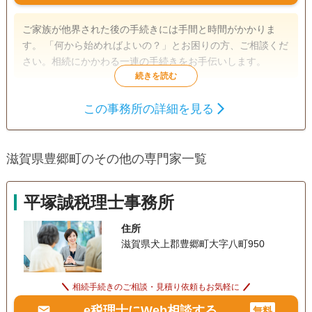
ご家族が他界された後の手続きには手間と時間がかかりま
す。 「何から始めればよいの？」とお困りの方、ご相談くだ
さい。相続にかかわる一連の手続きをお手伝いします。
遺言書
遺産分割
相続財産調査
この事務所の詳細を見る
相続税申告
相続手続き
銀行手続き
戸籍収集
事業承継
相続人調査
滋賀県豊郷町のその他の専門家一覧
生前贈与（不動産名
義変更）
平塚誠税理士事務所
土日相談可
住所
滋賀県犬上郡豊郷町大字八町950
相続手続きのご相談・見積り依頼もお気軽に
e税理士にWeb相談する
無料