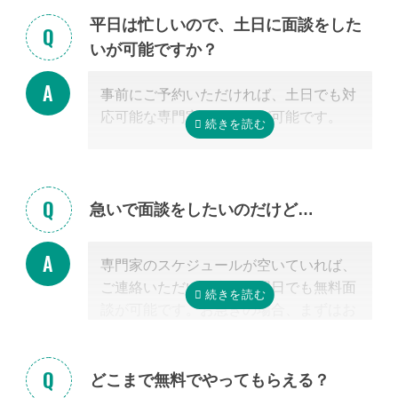
また専門家の事務所での面談、Zoom等
平日は忙しいので、土日に面談をした
を使ったオンライン面談にも対応可能で
いが可能ですか？
す。（一部士業を除く）
無料面談のお申し込み時に、弊社相談員
事前にご予約いただければ、土日でも対
までご希望の方法をお申し付けくださ
応可能な専門家のご紹介が可能です。
い。
急いで面談をしたいのだけど…
専門家のスケジュールが空いていれば、
ご連絡いただいた当日や翌日でも無料面
談が可能です。お急ぎの場合、まずはお
電話ください。
どこまで無料でやってもらえる？