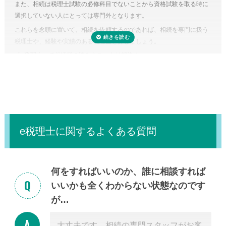
また、相続は税理士試験の必修科目でないことから資格試験を取る時に
しまえば罰金のペナルティ対象になるおそれもあります。仮に税務調査
選択していない人にとっては専門外となります。
対象となった場合、税理士に立ち会ってもらうことも可能です。
これらを念頭に置いて、相続を依頼するのであれば、相続を専門に扱う
税理士に依頼しなくてもいい場合はある？
税理士や、経験や実績のある税理士を探しましょう。
正味の遺産額（相続税の課税の対象となる財産の合計額）が相続税の基
「
e税理士
」で相続税の悩みをスッキリ解決！
礎控除内（相続税の申告・納税が不要）であれば、税理士に依頼する必
要はありません。
e税理士に関するよくある質問
何をすればいいのか、誰に相談すれば
いいかも全くわからない状態なのです
が…
大丈夫です。相続の専門スタッフがお客