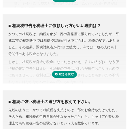
場。（例えば、5,000万円の遺産であれば、25万～50万円程度が目
い制度があります。また、二次相続と言われる近い将来の相続を見据え
安となります。）
て遺産分割をするという方法もあります。相続に強い税理士であれば、
専門家に依頼することは安心のためのコスト
こうした特例を活用した申告のための遺産分割協議書を作成できます。
人生で数回程度の相続税申告をするためだけに、相続税に関する調べも
相続税の申告や準確定申告
相続税申告を税理士に依頼した方がいい理由は？
のや資料集めに相当の時間と労力を費やすことを考えてみると、税金の
相続税には申告書の他、総額の計算書、生命保険・財産・債務の明細書
かつての相続税は、納税対象が一部の富裕層に限られていましたが、平
プロの税理士に頼むという選択肢がコストに見合うものだと納得がいく
など非常に多くの書類作成が必要となります。もちろん、相続人自身で
成27年の税制改正では基礎控除額が引き下げられ、税率の変更もありま
のではないでしょうか。
申告することもできますが、不動産や非上場株式などは財産の評価が難
した。その結果、課税対象者が約2倍に拡大し、今では一般の人にも十
費用が気になる方は、相続税申告の費用を複数の専門家にまとめて依頼
しく書類作成も煩雑なことから、税理士に依頼するのが一般的です。
分関係のある税金となりました。
できる「
相続費用見積ガイド
」をご利用ください。
準確定申告とは、亡くなった方の所得の確定と納税の手続きを相続人が
しかし、相続税が身近な税金になったとはいえ、多くの人がおこなう所
代わりにおこなうこと。準確定申告の対象となるのは1月1日から亡くな
得税の確定申告とは違い、相続税の申告はだれもが毎年おこなうもので
った日までの所得ですが、前年分も申告前であれば合わせて手続きをお
はありませんし、税制改正などで内容が変更されることも多いため不慣
こないます。亡くなった方が個人で事業をおこなっていたり不動産を賃
れな方にはなかなかハードルの高いものなのです。
貸していた場合など、相続人ではわからないことがあるときは税理士に
相続税にはさまざまな特例があり専門知識が必要
依頼するのが良いでしょう。
相続税にはさまざまな特例があります。それらを駆使すれば課税対象額
相続に強い税理士の選び方を教えて下さい。
を減らしたり、納税額を少なくできる可能性があります。
先述のように、かつて相続税を支払うのは一部のお金持ちだけでした。
しかし、どんな特例が使えるのかを知らない、または分からなければ、
そのため、相続税の申告自体が少なかったことから、キャリアが長い税
特例を活用しないまま申告していることすら気づかないこともありえる
理士でも相続税申告の経験がないという人も数多くいます。
のです。また、たとえ単純な計算ミスだったとしても間違って申告して