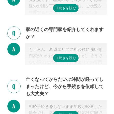
様のお話を丁寧に伺いながら、ご状況を
整理するところからお手伝いいたしま
す。まずはお気軽にご連絡ください。
家の近くの専門家を紹介してくれます
か？
もちろん、希望エリアに相続税に強い専
門家がいればご紹介可能ですが、そうで
ない場合は対応可能な近隣エリアの専門
家を紹介させて頂きます。
なぜなら、専門家選びで最も大切なの
亡くなってからだいぶ時間が経ってし
は、
自宅近くに事務所があるかではな
まったけど、今から手続きを依頼して
く、その士業が相続税に強いかどうか
だ
も大丈夫？
からです。
特に税理士にとって、相続は税理士試験
相続手続きをしないまま年数が経過した
の必修科目でないことから資格試験を取
場合でも、名義変更などの対応は可能で
る時に選択していない人にとっては専門