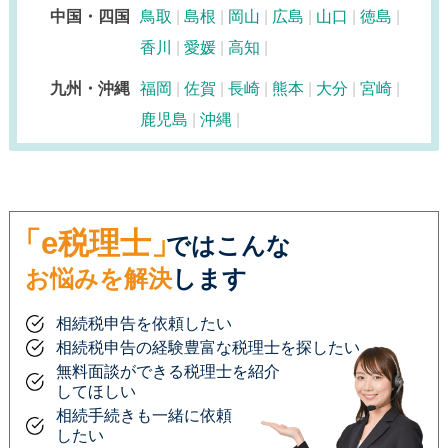
中国・四国
鳥取
島根
岡山
広島
山口
徳島
香川
愛媛
高知
九州・沖縄
福岡
佐賀
長崎
熊本
大分
宮崎
鹿児島
沖縄
「e税理士」
ではこんな
お悩みを解決
します
相続税申告を依頼したい
相続税申告の経験豊富な税理士を探したい
無料面談ができる税理士を紹介
してほしい
相続手続きも一緒に依頼
したい