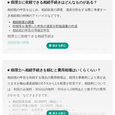
税理士に依頼できる相続手続きはどんなものがある？
相続税の申告をはじめ、相続財産の調査、遺産分割をする際に考慮すべ
き相続税の特例のアドバイスなどです。
相続財産の調査
特例等を適用した申告の遺産分割協議書の作成
相続税の申告や準確定申告
税理士に依頼できる相続手続き
相続財産の調査
現金や預貯金だけであれば残高を確認することは容易です。しかし、亡
受付時間 平日9:00–19:00 / 土日祝9:00–18:00
くなった方がどこの銀行等に預けていたのか分からない場合は一行一行
調査する必要があります。
また、株式や貴金属、不動産などは評価をする必要があります。また、
税理士へ相続手続きを頼むと費用相場はいくらくらい？
財産調査と相続税申告は共通する書類が多いため、税理士に依頼するこ
相続税の申告を依頼する場合の費用相場は、税理士事務所により差があ
とで合わせて収集・管理が可能になり、取り直しや多く取りすぎなどの
りますが概ね遺産総額の0.5％から1％程度が目安です。相談料について
手間・無駄が省けます。
は、初回のみ無料・30分以内無料・30分から1時間あたり数千円の費用
控除や特例を活用した遺産分割
がかかる、などさまざまです。
相続税には税額を抑えられる特例が多く用意されています。
相続財産目録 33,000円（税込）～
残高証明書の取得 11,000円（税込）～
例えば、配偶者が取得した正味の遺産額は、1億6,000万円と配偶者の法
銀行の解約・名義変更 33,000円（税込）～
定相続分相当額を比較してどちらか大きい金額までは相続税がかからな
相続税の申告 税理士により差があり遺産総額の0.5％から1％が相