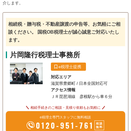
介します。
相続税・贈与税・不動産譲渡の申告等、お気軽にご相
談ください。 国税OB税理士が誠心誠意ご対応いたし
ます。
片岡隆行税理士事務所
e税理士提携
対応エリア
滋賀県豊郷町 / 日本全国対応可
アクセス情報
ＪＲ琵琶湖線 彦根駅から車６分
相続手続きのご相談・見積り依頼もお気軽に
e税理士専門スタッフに無料相談
0120-951-761
相談
無料