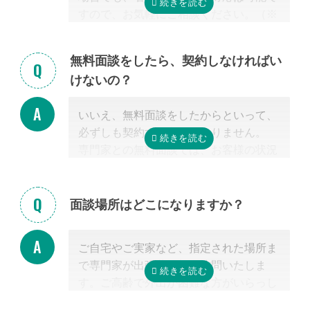
すので、お気軽にご相談ください。（※
外となります。
相続放棄は対象外）
相続税を安くするためには、相続税申告
の実績の多い税理士に依頼することが最
無料面談をしたら、契約しなければい
も大切だと言えます。
けないの？
なお自宅から離れた専門家をご紹介した
場合でも、ご自宅やご自宅近くのカフェ
いいえ、無料面談をしたからといって、
等まで出張費無料で訪問可能ですのでご
必ずしも契約する必要はありません。
安心ください。
専門家との無料面談では、お客様の状況
に応じて、必要な手続きの内容を明らか
にし、依頼した場合の見積もりを無料で
提示させて頂きます。
面談場所はどこになりますか？
正式な手続き代行の契約をするまでは、
料金は発生しません。また面談後にしつ
ご自宅やご実家など、指定された場所ま
こく営業するようなことはありませんの
で専門家が出張費無料で訪問いたしま
でご安心ください。
す。ご高齢で外出が困難な方がいらっし
ゃる場合もご安心ください。