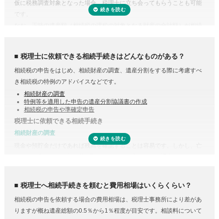
仮に税務調査対象となった場合、税理士に立ち会ってもらうことも可能
です。
なお、正味の遺産額（相続税の課税の対象となる財産の合計額）が相続
税の基礎控除内（相続税の申告・納税が不要）であれば、税理士に依頼
する必要はありません。
税理士に依頼できる相続手続きはどんなものがある？
相続税の申告をはじめ、相続財産の調査、遺産分割をする際に考慮すべ
き相続税の特例のアドバイスなどです。
相続財産の調査
特例等を適用した申告の遺産分割協議書の作成
相続税の申告や準確定申告
税理士に依頼できる相続手続き
受付時間 平日9:00–19:00 / 土日祝9:00–18:00
相続財産の調査
現金や預貯金だけであれば残高を確認することは容易です。しかし、亡
くなった方がどこの銀行等に預けていたのか分からない場合は一行一行
調査する必要があります。
また、株式や貴金属、不動産などは評価をする必要があります。また、
税理士へ相続手続きを頼むと費用相場はいくらくらい？
財産調査と相続税申告は共通する書類が多いため、税理士に依頼するこ
相続税の申告を依頼する場合の費用相場は、税理士事務所により差があ
とで合わせて収集・管理が可能になり、取り直しや多く取りすぎなどの
りますが概ね遺産総額の0.5％から1％程度が目安です。相談料について
手間・無駄が省けます。