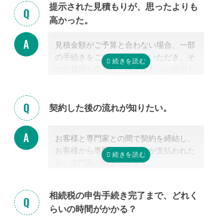
クしてほしい」といったご相談は、専門
提示された見積もりが、思ったよりも
に相談可能な弁護士が掲載されています
家の能力を使った実務に当たるため、無
高かった。
ので、お客様から弁護士事務所に直接ご
料面談の対象外です。詳しくは専門スタ
相談ください。
ッフまでご相談ください。
見積金額がご予算と合わない場合、一部
掲載中の弁護士一覧はこちら
の手続きをご自身で行っていただき、そ
の分費用を削るなど再見積もりの提示も
可能です。
見積を提示した専門家に直接相談がしづ
らい場合、弊社専門スタッフがお客様に
契約した後の流れが知りたい。
代わって先生と調整することもできます
ので、遠慮なくご相談ください。
お客様と専門家との間で契約を締結し、
お客様から専門家に着手金が支払われた
ら、専門家が動き出します。
お客様が専門家と会うのは最初の1回だ
けの場合が多く、契約後は電話・メー
相続税の申告手続き完了まで、どれく
ル・郵便などを使って進捗状況などの連
らいの時間がかかる？
絡を取り合う形になります。