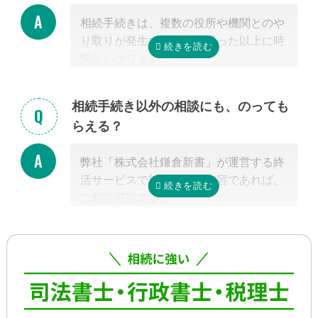
基本的には、あとは専門家に任せておけ
相続手続きは、複数の役所や機関とのや
ば大丈夫ですので、ご安心ください。
り取りが発生するため、思った以上に時
間がかかります。
手続きの内容によって異なりますが、戸
籍収集だけで1ヵ月以上かかる場合もあ
相続手続き以外の相談にも、のっても
り、専門家が効率よく進めたとしても一
らえる？
般的には全部で約3-4カ月かかると言わ
れています。
弊社「株式会社鎌倉新書」が運営する終
これに相続税申告が加わると、相談発生
活サービスで対応可能な内容であれば、
後10カ月以内に申告しなければならない
ご相談可能です。
ため、早めの動き出しが肝心です。
具体的には、相続した不動産の査定・売
もしご自分で全ての手続きをやろうとす
却支援、のこされた高齢のご家族の見守
る場合、平日昼間に何度も役所に行くな
り・介護支援、相続した財産の資産運用
どさらに時間がかかるので、専門家に任
のご相談、本位牌や法要・海洋散骨・お
せたほうが早く確実に手続きが進み、ス
墓など仏事に関するご相談などです。
トレスもなく安心でしょう。
詳しくは専門スタッフまでお問合せくだ