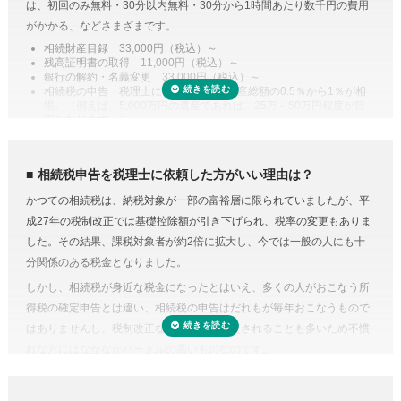
は、初回のみ無料・30分以内無料・30分から1時間あたり数千円の費用
控除や特例を活用した遺産分割
がかかる、などさまざまです。
相続税には税額を抑えられる特例が多く用意されています。
相続財産目録 33,000円（税込）～
残高証明書の取得 11,000円（税込）～
例えば、配偶者が取得した正味の遺産額は、1億6,000万円と配偶者の法
銀行の解約・名義変更 33,000円（税込）～
定相続分相当額を比較してどちらか大きい金額までは相続税がかからな
相続税の申告 税理士により差があり遺産総額の0.5％から1％が相
場。（例えば、5,000万円の遺産であれば、25万～50万円程度が目
い制度があります。また、二次相続と言われる近い将来の相続を見据え
安となります。）
て遺産分割をするという方法もあります。相続に強い税理士であれば、
専門家に依頼することは安心のためのコスト
こうした特例を活用した申告のための遺産分割協議書を作成できます。
人生で数回程度の相続税申告をするためだけに、相続税に関する調べも
相続税の申告や準確定申告
相続税申告を税理士に依頼した方がいい理由は？
のや資料集めに相当の時間と労力を費やすことを考えてみると、税金の
相続税には申告書の他、総額の計算書、生命保険・財産・債務の明細書
かつての相続税は、納税対象が一部の富裕層に限られていましたが、平
プロの税理士に頼むという選択肢がコストに見合うものだと納得がいく
など非常に多くの書類作成が必要となります。もちろん、相続人自身で
成27年の税制改正では基礎控除額が引き下げられ、税率の変更もありま
のではないでしょうか。
申告することもできますが、不動産や非上場株式などは財産の評価が難
した。その結果、課税対象者が約2倍に拡大し、今では一般の人にも十
費用が気になる方は、相続税申告の費用を複数の専門家にまとめて依頼
しく書類作成も煩雑なことから、税理士に依頼するのが一般的です。
分関係のある税金となりました。
できる「
相続費用見積ガイド
」をご利用ください。
準確定申告とは、亡くなった方の所得の確定と納税の手続きを相続人が
しかし、相続税が身近な税金になったとはいえ、多くの人がおこなう所
代わりにおこなうこと。準確定申告の対象となるのは1月1日から亡くな
得税の確定申告とは違い、相続税の申告はだれもが毎年おこなうもので
った日までの所得ですが、前年分も申告前であれば合わせて手続きをお
はありませんし、税制改正などで内容が変更されることも多いため不慣
こないます。亡くなった方が個人で事業をおこなっていたり不動産を賃
れな方にはなかなかハードルの高いものなのです。
貸していた場合など、相続人ではわからないことがあるときは税理士に
相続税にはさまざまな特例があり専門知識が必要
依頼するのが良いでしょう。
相続税にはさまざまな特例があります。それらを駆使すれば課税対象額