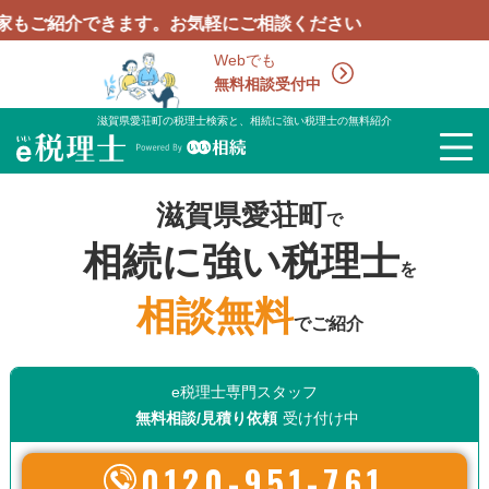
介できます。お気軽にご相談ください
Webでも
無料相談受付中
滋賀県愛荘町の税理士検索と、相続に強い税理士の無料紹介
滋賀県愛荘町
で
相続に強い税理士
を
相談無料
でご紹介
e税理士専門スタッフ
無料相談/見積り依頼
受け付け中
0120-951-761