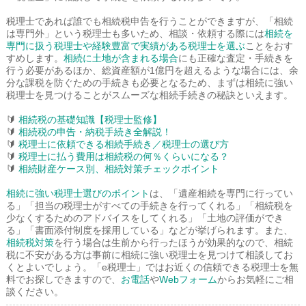
税理士であれば誰でも相続税申告を行うことができますが、「相続
は専門外」という税理士も多いため、相談・依頼する際には
相続を
専門に扱う税理士や経験豊富で実績がある税理士を選ぶ
ことをおす
すめします。
相続に土地が含まれる場合
にも正確な査定・手続きを
行う必要があるほか、総資産額が1億円を超えるような場合には、余
分な課税を防ぐための手続きも必要となるため、まずは相続に強い
税理士を見つけることがスムーズな相続手続きの秘訣といえます。
🔰
相続税の基礎知識【税理士監修】
🔰
相続税の申告・納税手続き全解説！
🔰
税理士に依頼できる相続手続き／税理士の選び方
🔰
税理士に払う費用は相続税の何％くらいになる？
🔰
相続財産ケース別、相続対策チェックポイント
相続に強い税理士選びのポイント
は、「遺産相続を専門に行ってい
る」「担当の税理士がすべての手続きを行ってくれる」「相続税を
少なくするためのアドバイスをしてくれる」「土地の評価ができ
る」「書面添付制度を採用している」などが挙げられます。また、
相続税対策
を行う場合は生前から行ったほうが効果的なので、相続
税に不安がある方は事前に相続に強い税理士を見つけて相談してお
くとよいでしょう。「e税理士」ではお近くの信頼できる税理士を無
料でお探しできますので、
お電話
や
Webフォーム
からお気軽にご相
談ください。