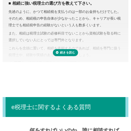
相続に強い税理士の選び方を教えて下さい。
を減らしたり、納税額を少なくできる可能性があります。
先述のように、かつて相続税を支払うのは一部のお金持ちだけでした。
しかし、どんな特例が使えるのかを知らない、または分からなければ、
そのため、相続税の申告自体が少なかったことから、キャリアが長い税
特例を活用しないまま申告していることすら気づかないこともありえる
理士でも相続税申告の経験がないという人も数多くいます。
のです。また、たとえ単純な計算ミスだったとしても間違って申告して
また、相続は税理士試験の必修科目でないことから資格試験を取る時に
しまえば罰金のペナルティ対象になるおそれもあります。仮に税務調査
選択していない人にとっては専門外となります。
対象となった場合、税理士に立ち会ってもらうことも可能です。
これらを念頭に置いて、相続を依頼するのであれば、相続を専門に扱う
税理士に依頼しなくてもいい場合はある？
税理士や、経験や実績のある税理士を探しましょう。
正味の遺産額（相続税の課税の対象となる財産の合計額）が相続税の基
「
e税理士
」で相続税の悩みをスッキリ解決！
礎控除内（相続税の申告・納税が不要）であれば、税理士に依頼する必
要はありません。
e税理士に関するよくある質問
何をすればいいのか、誰に相談すれば