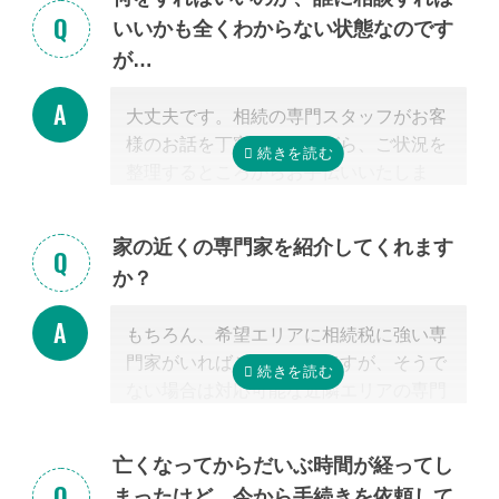
いいかも全くわからない状態なのです
が…
大丈夫です。相続の専門スタッフがお客
様のお話を丁寧に伺いながら、ご状況を
整理するところからお手伝いいたしま
す。まずはお気軽にご連絡ください。
家の近くの専門家を紹介してくれます
か？
もちろん、希望エリアに相続税に強い専
門家がいればご紹介可能ですが、そうで
ない場合は対応可能な近隣エリアの専門
家を紹介させて頂きます。
なぜなら、専門家選びで最も大切なの
亡くなってからだいぶ時間が経ってし
は、
自宅近くに事務所があるかではな
まったけど、今から手続きを依頼して