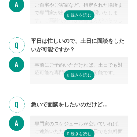
ご自宅やご実家など、指定された場所ま
こく営業するようなことはありませんの
で専門家が出張費無料で訪問いたしま
でご安心ください。
す。ご高齢で外出が困難な方がいらっし
ゃる場合もご安心ください。
また専門家の事務所での面談、Zoom等
平日は忙しいので、土日に面談をした
を使ったオンライン面談にも対応可能で
いが可能ですか？
す。（一部士業を除く）
無料面談のお申し込み時に、弊社相談員
事前にご予約いただければ、土日でも対
までご希望の方法をお申し付けくださ
応可能な専門家のご紹介が可能です。
い。
急いで面談をしたいのだけど…
専門家のスケジュールが空いていれば、
ご連絡いただいた当日や翌日でも無料面