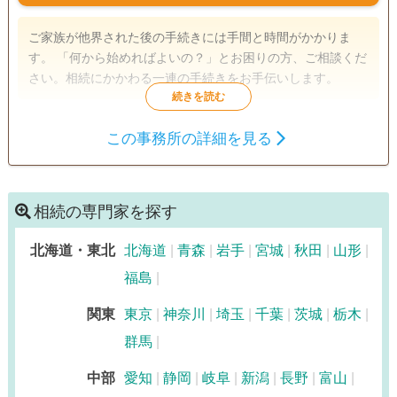
ご家族が他界された後の手続きには手間と時間がかかりま
す。 「何から始めればよいの？」とお困りの方、ご相談くだ
さい。相続にかかわる一連の手続きをお手伝いします。
遺言書
遺産分割
相続財産調査
この事務所の詳細を見る
相続税申告
相続手続き
銀行手続き
戸籍収集
事業承継
相続人調査
相続の専門家を探す
生前贈与（不動産名
義変更）
北海道・東北
北海道
青森
岩手
宮城
秋田
山形
土日相談可
福島
関東
東京
神奈川
埼玉
千葉
茨城
栃木
群馬
中部
愛知
静岡
岐阜
新潟
長野
富山