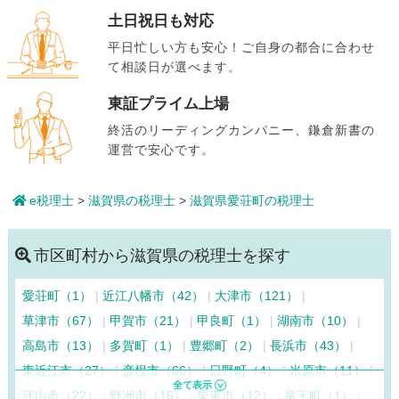
土日祝日も対応
平日忙しい方も安心！ご自身の都合に合わせ
て相談日が選べます。
東証プライム上場
終活のリーディングカンパニー、鎌倉新書の
運営で安心です。
e税理士
>
滋賀県の税理士
>
滋賀県愛荘町の税理士
市区町村から滋賀県の税理士を探す
愛荘町（1）
近江八幡市（42）
大津市（121）
草津市（67）
甲賀市（21）
甲良町（1）
湖南市（10）
高島市（13）
多賀町（1）
豊郷町（2）
長浜市（43）
東近江市（27）
彦根市（66）
日野町（4）
米原市（11）
守山市（22）
野洲市（16）
栗東市（12）
竜王町（1）