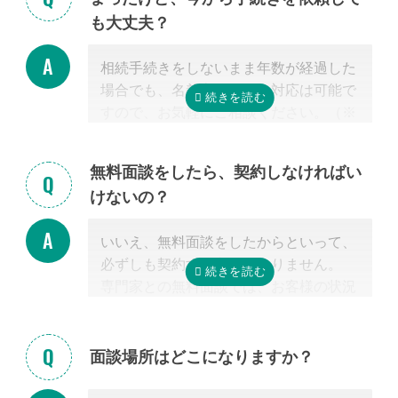
く、その士業が相続税に強いかどうか
だ
も大丈夫？
からです。
特に税理士にとって、相続は税理士試験
相続手続きをしないまま年数が経過した
の必修科目でないことから資格試験を取
場合でも、名義変更などの対応は可能で
る時に選択していない人にとっては専門
すので、お気軽にご相談ください。（※
外となります。
相続放棄は対象外）
相続税を安くするためには、相続税申告
の実績の多い税理士に依頼することが最
無料面談をしたら、契約しなければい
も大切だと言えます。
けないの？
なお自宅から離れた専門家をご紹介した
場合でも、ご自宅やご自宅近くのカフェ
いいえ、無料面談をしたからといって、
等まで出張費無料で訪問可能ですのでご
必ずしも契約する必要はありません。
安心ください。
専門家との無料面談では、お客様の状況
に応じて、必要な手続きの内容を明らか
にし、依頼した場合の見積もりを無料で
提示させて頂きます。
面談場所はどこになりますか？
正式な手続き代行の契約をするまでは、
料金は発生しません。また面談後にしつ