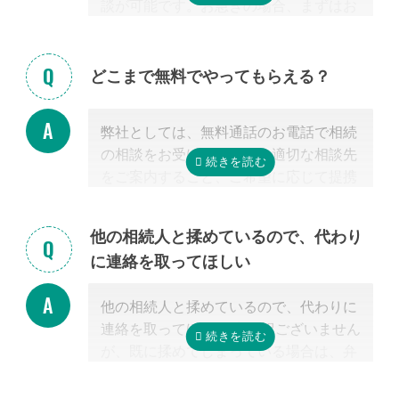
談が可能です。お急ぎの場合、まずはお
電話ください。
どこまで無料でやってもらえる？
弊社としては、無料通話のお電話で相続
の相談をお受けすること、適切な相談先
をご案内すること、ご希望に応じて提携
する行政書士・税理士との無料面談のセ
ッティングをするところまで無料で行っ
他の相続人と揉めているので、代わり
ています。
に連絡を取ってほしい
またご紹介した専門家については、面談
でお客様のご相談にのること、必要な相
他の相続人と揉めているので、代わりに
続手続きを明らかにすること、それに対
連絡を取ってほしい 申し訳ございません
するお見積りを提示するところまでは無
が、既に揉めてしまっている場合は、弁
料で行っています。
護士しか対応ができないため法律上ご紹
「自分で作成した書類が正しいかチェッ
介できません。 姉妹サイト「いい相続」