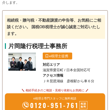
介します。
相続税・贈与税・不動産譲渡の申告等、お気軽にご相
談ください。 国税OB税理士が誠心誠意ご対応いたし
ます。
片岡隆行税理士事務所
e税理士提携
対応エリア
滋賀県愛荘町 / 日本全国対応可
アクセス情報
ＪＲ琵琶湖線 彦根駅から車６分
相続手続きのご相談・見積り依頼もお気軽に
e税理士専門スタッフに無料相談
0120-951-761
相談
無料