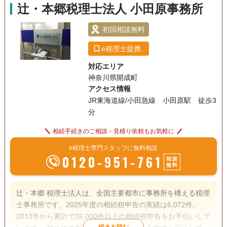
辻・本郷税理士法人 小田原事務所
初回相談無料
e税理士提携
対応エリア
神奈川県開成町
アクセス情報
JR東海道線/小田急線 小田原駅 徒歩3
分
相続手続きのご相談・見積り依頼もお気軽に
e税理士専門スタッフに無料相談
0120-951-761
相談
無料
辻・本郷 税理士法人は、全国主要都市に事務所を構える税理
士事務所です。2025年度の相続税申告の実績は6,072件。
2013年から累計で26,000件以上の相続税申告をお手伝いして