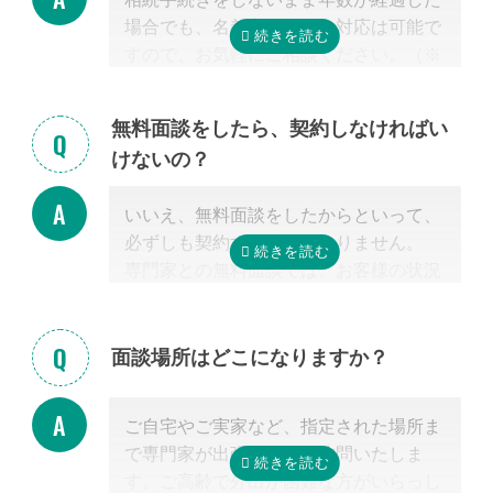
の必修科目でないことから資格試験を取
場合でも、名義変更などの対応は可能で
る時に選択していない人にとっては専門
すので、お気軽にご相談ください。（※
外となります。
相続放棄は対象外）
相続税を安くするためには、相続税申告
の実績の多い税理士に依頼することが最
無料面談をしたら、契約しなければい
も大切だと言えます。
けないの？
なお自宅から離れた専門家をご紹介した
場合でも、ご自宅やご自宅近くのカフェ
いいえ、無料面談をしたからといって、
等まで出張費無料で訪問可能ですのでご
必ずしも契約する必要はありません。
安心ください。
専門家との無料面談では、お客様の状況
に応じて、必要な手続きの内容を明らか
にし、依頼した場合の見積もりを無料で
提示させて頂きます。
面談場所はどこになりますか？
正式な手続き代行の契約をするまでは、
料金は発生しません。また面談後にしつ
ご自宅やご実家など、指定された場所ま
こく営業するようなことはありませんの
で専門家が出張費無料で訪問いたしま
でご安心ください。
す。ご高齢で外出が困難な方がいらっし