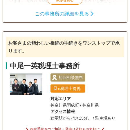
います。 初めての相続で不安を感じている方でも安心して相
談できるよう、親身なサポートを心がけ、一人ひとり適切な
この事務所の詳細を見る
サービスを提供するために、小さなお悩みやご事情まできめ
遺産分割
生前贈与
相続税申告
細かく配慮しています。
相続税対策
訪問可
土日相談可
初回相談無料
オンライン面談可
お客さまの煩わしい相続の手続きをワンストップで承
ります。
事務所面談可
中尾一英税理士事務所
初回相談無料
e税理士提携
対応エリア
神奈川県開成町 / 神奈川県
アクセス情報
辻堂駅からバス15分、 / 駐車場あり
相続手続きのご相談・見積り依頼もお気軽に