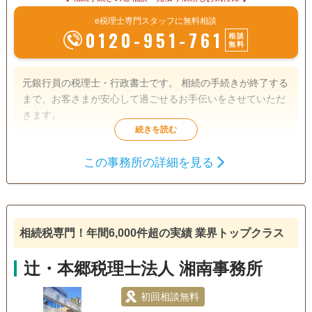
e税理士専門スタッフに無料相談
0120-951-761
相談
無料
元銀行員の税理士・行政書士です。 相続の手続きが終了する
まで、お客さまが安心して過ごせるお手伝いをさせていただ
きます。
遺言書
遺産分割
相続財産調査
この事務所の詳細を見る
相続税申告
成年後見
家族信託
相続手続き
銀行手続き
相続税専門！年間6,000件超の実績 業界トップクラス
電話相談可
訪問可
土日相談可
初回相談無料
18時以降相談可
オンライン面談可
事務所面談可
辻・本郷税理士法人 湘南事務所
初回相談無料