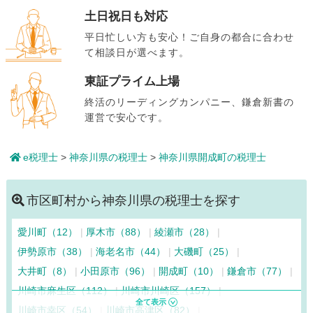
土日祝日も対応
平日忙しい方も安心！ご自身の都合に合わせ
て相談日が選べます。
東証プライム上場
終活のリーディングカンパニー、鎌倉新書の
運営で安心です。
e税理士
>
神奈川県の税理士
>
神奈川県開成町の税理士
市区町村から神奈川県の税理士を探す
愛川町（12）
厚木市（88）
綾瀬市（28）
伊勢原市（38）
海老名市（44）
大磯町（25）
大井町（8）
小田原市（96）
開成町（10）
鎌倉市（77）
川崎市麻生区（112）
川崎市川崎区（157）
川崎市幸区（54）
川崎市高津区（82）