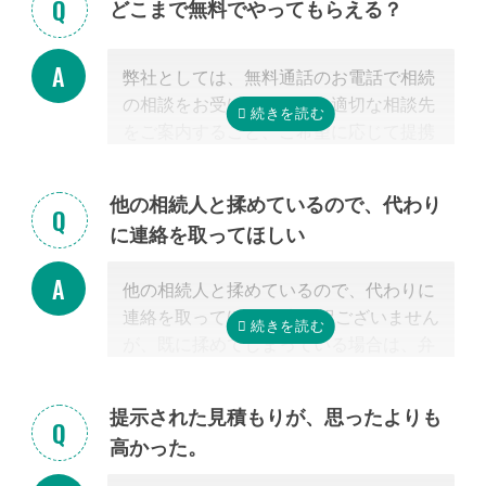
どこまで無料でやってもらえる？
弊社としては、無料通話のお電話で相続
の相談をお受けすること、適切な相談先
をご案内すること、ご希望に応じて提携
する行政書士・税理士との無料面談のセ
ッティングをするところまで無料で行っ
他の相続人と揉めているので、代わり
ています。
に連絡を取ってほしい
またご紹介した専門家については、面談
でお客様のご相談にのること、必要な相
他の相続人と揉めているので、代わりに
続手続きを明らかにすること、それに対
連絡を取ってほしい 申し訳ございません
するお見積りを提示するところまでは無
が、既に揉めてしまっている場合は、弁
料で行っています。
護士しか対応ができないため法律上ご紹
「自分で作成した書類が正しいかチェッ
介できません。 姉妹サイト「いい相続」
クしてほしい」といったご相談は、専門
提示された見積もりが、思ったよりも
に相談可能な弁護士が掲載されています
家の能力を使った実務に当たるため、無
高かった。
ので、お客様から弁護士事務所に直接ご
料面談の対象外です。詳しくは専門スタ
相談ください。
ッフまでご相談ください。