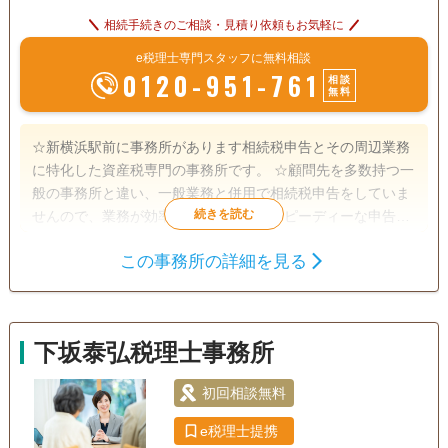
相続手続きのご相談・見積り依頼もお気軽に
e税理士専門スタッフに無料相談
0120-951-761
相談
無料
☆新横浜駅前に事務所があります相続税申告とその周辺業務
に特化した資産税専門の事務所です。 ☆顧問先を多数持つ一
般の事務所と違い、一般業務と併用で相続税申告をしていま
せんので、業務が効率化されており、スピーディーな申告を
行っています。 ☆所長は銀行出身で、宅地建物取引士資格も
この事務所の詳細を見る
有しますので、土地評価の見立てだけでなく、金融・保険の
遺産分割
生前贈与
相続財産調査
実務知識が豊富です。 ☆申告期限が迫っている申告にも頼り
相続税申告
相続手続き
銀行手続き
になる事務所です。 ☆仕事が忙しい方には土日や夜間の面談
行っていますし、webによるオンライン打ち合わせもしてい
戸籍収集
相続税対策
相続人調査
下坂泰弘税理士事務所
ます。 ☆税務調査対策に有効といわれている書面添付制度に
よる申告を行っていますし、複数の申告プランがありますの
電話相談可
訪問可
土日相談可
初回相談無料
初回相談無料
で、ご要望に沿った申告ができます。 ☆令和5年には相鉄線
が新横浜に乗り入れ東横線とも接続しますので、より一層便
18時以降相談可
オンライン面談可
事務所面談可
e税理士提携
利になります。 ☆事務所設立の趣旨に鑑み相続人間での係争