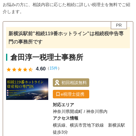
お悩みの方に、相談内容に応じた相続に詳しい税理士を無料でご紹
介します。
PR
新横浜駅前"相続119番ホットライン"は相続税申告専
門の事務所です
倉田淳一税理士事務所
4.60
（
15件
）
star
star
star
star
star_half
初回相談無料
e税理士提携
対応エリア
神奈川県開成町 / 神奈川県内
アクセス情報
横浜線、横浜市営地下鉄線 新横浜駅
徒歩3分