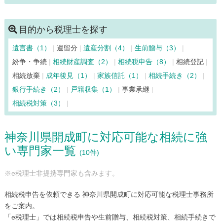
川崎市多摩区（81）
川崎市中原区（131）
川崎市宮前区（60）
清川村（6）
相模原市中央区（88）
目的から税理士を探す
相模原市緑区（43）
相模原市南区（83）
寒川町（12）
遺言書（1）
遺留分
遺産分割（4）
生前贈与（3）
座間市（43）
逗子市（33）
茅ヶ崎市（68）
中井町（7）
紛争・争続
相続財産調査（2）
相続税申告（8）
相続登記
二宮町（12）
箱根町（7）
秦野市（36）
葉山町（24）
相続放棄
成年後見（1）
家族信託（1）
相続手続き（2）
平塚市（103）
藤沢市（148）
松田町（9）
真鶴町（6）
銀行手続き（2）
戸籍収集（1）
事業承継
三浦市（33）
南足柄市（17）
山北町（6）
大和市（82）
相続税対策（3）
湯河原町（15）
横須賀市（128）
横浜市青葉区（119）
横浜市旭区（55）
横浜市泉区（56）
横浜市磯子区（62）
神奈川県開成町に対応可能な相続に強
横浜市神奈川区（185）
横浜市金沢区（69）
い専門家一覧
横浜市港南区（97）
横浜市港北区（160）
(10件)
横浜市栄区（62）
横浜市瀬谷区（26）
※e税理士非提携専門家も含みます。
横浜市都筑区（62）
横浜市鶴見区（96）
横浜市戸塚区（98）
横浜市中区（423）
相続税申告を依頼できる 神奈川県開成町に対応可能な税理士事務所
横浜市西区（178）
横浜市保土ケ谷区（90）
をご案内。
「e税理士」では相続税申告や生前贈与、相続税対策、相続手続きで
横浜市緑区（71）
横浜市南区（134）