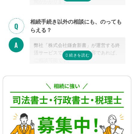
間がかかります。
手続きの内容によって異なりますが、戸
籍収集だけで1ヵ月以上かかる場合もあ
相続手続き以外の相談にも、のっても
り、専門家が効率よく進めたとしても一
らえる？
般的には全部で約3-4カ月かかると言わ
れています。
弊社「株式会社鎌倉新書」が運営する終
これに相続税申告が加わると、相談発生
活サービスで対応可能な内容であれば、
後10カ月以内に申告しなければならない
ご相談可能です。
ため、早めの動き出しが肝心です。
具体的には、相続した不動産の査定・売
もしご自分で全ての手続きをやろうとす
却支援、のこされた高齢のご家族の見守
る場合、平日昼間に何度も役所に行くな
り・介護支援、相続した財産の資産運用
どさらに時間がかかるので、専門家に任
のご相談、本位牌や法要・海洋散骨・お
せたほうが早く確実に手続きが進み、ス
墓など仏事に関するご相談などです。
トレスもなく安心でしょう。
詳しくは専門スタッフまでお問合せくだ
さい。