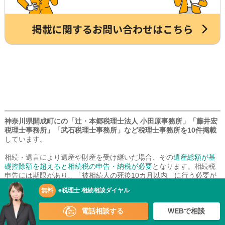
神奈川県開成町にの「辻・本郷税理士法人 小田原事務所」「藤井宏
税理士事務所」「武石税理士事務所」など税理士事務所を10件掲載
しています。
相続・遺言により遺産や財産を受け継いだ場合、その
遺産総額が基
礎控除額を超えると相続税の申告・納税が必要
となります。相続税
申告には期限があり、「被相続人の死後10カ月以内」に行う必要が
あるため、
相続財産の評価
から書類作成までを税の専門家である
無料
e税理士 相続相談ダイヤル
「税理士」に相談して手続きを依頼する方が多いです。
電話相談する
WEBで相談
税理士であれば誰でも相続税申告を行うことができますが、「相続
は専門外」という税理士も多いため、相談・依頼する際には
相続を