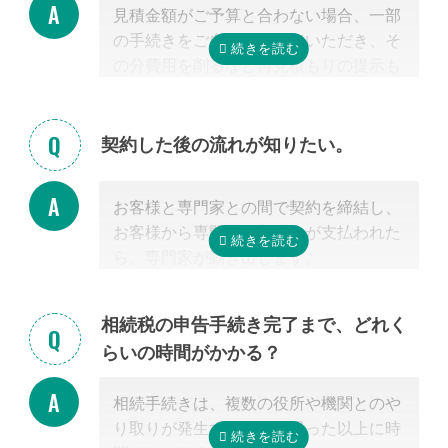
見積金額がご予算と合わない場合、一部
掲載中の弁護士一覧はこちら
の手続きをご自身で行っていただき、そ
の分費用を削るなど再見積もりの提示も
可能です。
見積を提示した専門家に直接相談がしづ
らい場合、弊社専門スタッフがお客様に
契約した後の流れが知りたい。
代わって先生と調整することもできます
ので、遠慮なくご相談ください。
お客様と専門家との間で契約を締結し、
お客様から専門家に着手金が支払われた
ら、専門家が動き出します。
お客様が専門家と会うのは最初の1回だ
けの場合が多く、契約後は電話・メー
相続税の申告手続き完了まで、どれく
ル・郵便などを使って進捗状況などの連
らいの時間がかかる？
絡を取り合う形になります。
基本的には、あとは専門家に任せておけ
相続手続きは、複数の役所や機関とのや
ば大丈夫ですので、ご安心ください。
り取りが発生するため、思った以上に時