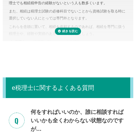
理士でも相続税申告の経験がないという人も数多くいます。
のです。また、たとえ単純な計算ミスだったとしても間違って申告して
また、相続は税理士試験の必修科目でないことから資格試験を取る時に
しまえば罰金のペナルティ対象になるおそれもあります。仮に税務調査
選択していない人にとっては専門外となります。
対象となった場合、税理士に立ち会ってもらうことも可能です。
これらを念頭に置いて、相続を依頼するのであれば、相続を専門に扱う
税理士に依頼しなくてもいい場合はある？
税理士や、経験や実績のある税理士を探しましょう。
正味の遺産額（相続税の課税の対象となる財産の合計額）が相続税の基
「
e税理士
」で相続税の悩みをスッキリ解決！
礎控除内（相続税の申告・納税が不要）であれば、税理士に依頼する必
要はありません。
e税理士に関するよくある質問
何をすればいいのか、誰に相談すれば
いいかも全くわからない状態なのです
が…