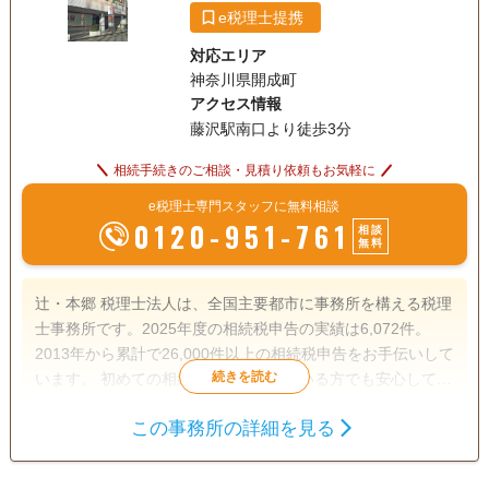
e税理士提携
対応エリア
神奈川県開成町
アクセス情報
藤沢駅南口より徒歩3分
相続手続きのご相談・見積り依頼もお気軽に
e税理士専門スタッフに無料相談
0120-951-761
相談
無料
辻・本郷 税理士法人は、全国主要都市に事務所を構える税理
士事務所です。2025年度の相続税申告の実績は6,072件。
2013年から累計で26,000件以上の相続税申告をお手伝いして
います。 初めての相続で不安を感じている方でも安心して相
談できるよう、親身なサポートを心がけ、一人ひとり適切な
この事務所の詳細を見る
サービスを提供するために、小さなお悩みやご事情まできめ
遺産分割
生前贈与
相続税申告
細かく配慮しています。
相続税対策