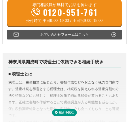
専門相談員が
無料
でお話を伺います
0120-951-761
お問い合わせフォームはこちら
神奈川県開成町で税理士に依頼できる相続手続き
税理士とは
税理士は、税務相談に応じたり、書類作成などをおこなう税の専門家で
す。遺産相続を得意とする税理士は、相続税を抑えられる遺産分割の方
法や特例などにも詳しく、税理士次第で納める税金が変わることもあり
ます。正確に書類を作成することで税務調査が入る可能性も減るほか、
仮に税務調査対象となった場合、税理士に立ち会ってもらうことも可能
です。
なお、正味の遺産額（相続税の課税の対象となる財産の合計額）が相続
税の基礎控除内（相続税の申告・納税が不要）であれば、税理士に依頼