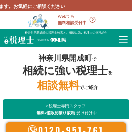
にご相談ください
Webでも
無料相談受付中
神奈川県開成町の税理士検索と、相続に強い税理士の無料紹介
神奈川県開成町
で
相続に強い税理士
を
相談無料
でご紹介
e税理士専門スタッフ
無料相談/見積り依頼
受け付け中
0120-951-761