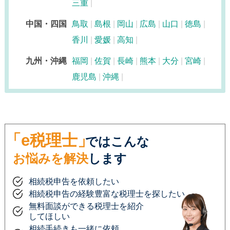
三重
中国・四国
鳥取
島根
岡山
広島
山口
徳島
香川
愛媛
高知
九州・沖縄
福岡
佐賀
長崎
熊本
大分
宮崎
鹿児島
沖縄
「e税理士」
ではこんな
お悩みを解決
します
相続税申告を依頼したい
相続税申告の経験豊富な税理士を探したい
無料面談ができる税理士を紹介
してほしい
相続手続きも一緒に依頼