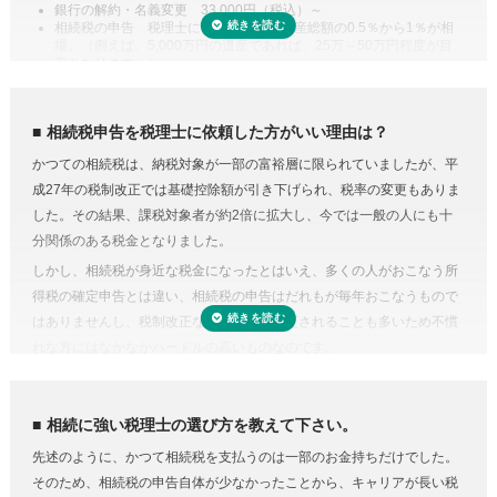
銀行の解約・名義変更 33,000円（税込）～
定相続分相当額を比較してどちらか大きい金額までは相続税がかからな
相続税の申告 税理士により差があり遺産総額の0.5％から1％が相
場。（例えば、5,000万円の遺産であれば、25万～50万円程度が目
い制度があります。また、二次相続と言われる近い将来の相続を見据え
安となります。）
て遺産分割をするという方法もあります。相続に強い税理士であれば、
専門家に依頼することは安心のためのコスト
こうした特例を活用した申告のための遺産分割協議書を作成できます。
人生で数回程度の相続税申告をするためだけに、相続税に関する調べも
相続税の申告や準確定申告
相続税申告を税理士に依頼した方がいい理由は？
のや資料集めに相当の時間と労力を費やすことを考えてみると、税金の
相続税には申告書の他、総額の計算書、生命保険・財産・債務の明細書
かつての相続税は、納税対象が一部の富裕層に限られていましたが、平
プロの税理士に頼むという選択肢がコストに見合うものだと納得がいく
など非常に多くの書類作成が必要となります。もちろん、相続人自身で
成27年の税制改正では基礎控除額が引き下げられ、税率の変更もありま
のではないでしょうか。
申告することもできますが、不動産や非上場株式などは財産の評価が難
した。その結果、課税対象者が約2倍に拡大し、今では一般の人にも十
費用が気になる方は、相続税申告の費用を複数の専門家にまとめて依頼
しく書類作成も煩雑なことから、税理士に依頼するのが一般的です。
分関係のある税金となりました。
できる「
相続費用見積ガイド
」をご利用ください。
受付時間 平日9:00–19:00 / 土日祝9:00–18:00
準確定申告とは、亡くなった方の所得の確定と納税の手続きを相続人が
しかし、相続税が身近な税金になったとはいえ、多くの人がおこなう所
代わりにおこなうこと。準確定申告の対象となるのは1月1日から亡くな
得税の確定申告とは違い、相続税の申告はだれもが毎年おこなうもので
った日までの所得ですが、前年分も申告前であれば合わせて手続きをお
はありませんし、税制改正などで内容が変更されることも多いため不慣
こないます。亡くなった方が個人で事業をおこなっていたり不動産を賃
れな方にはなかなかハードルの高いものなのです。
貸していた場合など、相続人ではわからないことがあるときは税理士に
相続税にはさまざまな特例があり専門知識が必要
依頼するのが良いでしょう。
相続税にはさまざまな特例があります。それらを駆使すれば課税対象額
相続に強い税理士の選び方を教えて下さい。
を減らしたり、納税額を少なくできる可能性があります。
先述のように、かつて相続税を支払うのは一部のお金持ちだけでした。
しかし、どんな特例が使えるのかを知らない、または分からなければ、
そのため、相続税の申告自体が少なかったことから、キャリアが長い税
特例を活用しないまま申告していることすら気づかないこともありえる