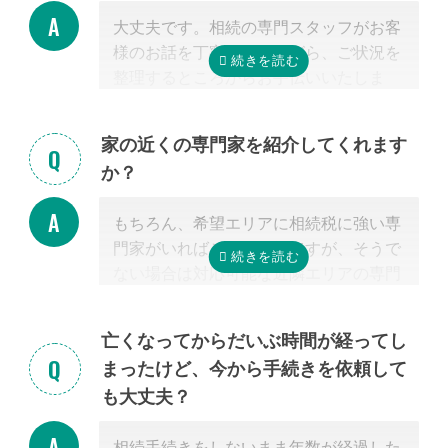
大丈夫です。相続の専門スタッフがお客
様のお話を丁寧に伺いながら、ご状況を
整理するところからお手伝いいたしま
す。まずはお気軽にご連絡ください。
家の近くの専門家を紹介してくれます
か？
もちろん、希望エリアに相続税に強い専
門家がいればご紹介可能ですが、そうで
ない場合は対応可能な近隣エリアの専門
家を紹介させて頂きます。
なぜなら、専門家選びで最も大切なの
亡くなってからだいぶ時間が経ってし
は、
自宅近くに事務所があるかではな
まったけど、今から手続きを依頼して
く、その士業が相続税に強いかどうか
だ
も大丈夫？
からです。
特に税理士にとって、相続は税理士試験
相続手続きをしないまま年数が経過した