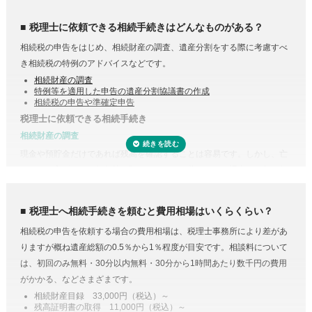
する必要はありません。
税理士に依頼できる相続手続きはどんなものがある？
相続税の申告をはじめ、相続財産の調査、遺産分割をする際に考慮すべ
き相続税の特例のアドバイスなどです。
相続財産の調査
特例等を適用した申告の遺産分割協議書の作成
相続税の申告や準確定申告
税理士に依頼できる相続手続き
相続財産の調査
現金や預貯金だけであれば残高を確認することは容易です。しかし、亡
くなった方がどこの銀行等に預けていたのか分からない場合は一行一行
調査する必要があります。
また、株式や貴金属、不動産などは評価をする必要があります。また、
税理士へ相続手続きを頼むと費用相場はいくらくらい？
財産調査と相続税申告は共通する書類が多いため、税理士に依頼するこ
相続税の申告を依頼する場合の費用相場は、税理士事務所により差があ
とで合わせて収集・管理が可能になり、取り直しや多く取りすぎなどの
りますが概ね遺産総額の0.5％から1％程度が目安です。相談料について
手間・無駄が省けます。
は、初回のみ無料・30分以内無料・30分から1時間あたり数千円の費用
控除や特例を活用した遺産分割
がかかる、などさまざまです。
相続税には税額を抑えられる特例が多く用意されています。
相続財産目録 33,000円（税込）～
残高証明書の取得 11,000円（税込）～
例えば、配偶者が取得した正味の遺産額は、1億6,000万円と配偶者の法