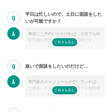
ゃる場合もご安心ください。
また専門家の事務所での面談、Zoom等
平日は忙しいので、土日に面談をした
を使ったオンライン面談にも対応可能で
いが可能ですか？
す。（一部士業を除く）
無料面談のお申し込み時に、弊社相談員
事前にご予約いただければ、土日でも対
までご希望の方法をお申し付けくださ
応可能な専門家のご紹介が可能です。
い。
急いで面談をしたいのだけど…
専門家のスケジュールが空いていれば、
ご連絡いただいた当日や翌日でも無料面
談が可能です。お急ぎの場合、まずはお
電話ください。