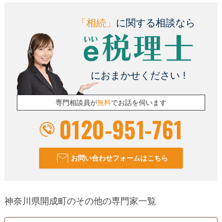
訪問可
土日相談可
初回相談無料
オンライン面談可
「相続」
に関する相談なら
におまかせください !
専門相談員が
無料
でお話を伺います
0120-951-761
お問い合わせフォームはこちら
神奈川県開成町のその他の専門家一覧