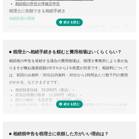
相続税の申告や準確定申告
税理士に依頼できる相続手続き
相続財産の調査
現金や預貯金だけであれば残高を確認することは容易です。しかし、亡
くなった方がどこの銀行等に預けていたのか分からない場合は一行一行
調査する必要があります。
また、株式や貴金属、不動産などは評価をする必要があります。また、
税理士へ相続手続きを頼むと費用相場はいくらくらい？
財産調査と相続税申告は共通する書類が多いため、税理士に依頼するこ
相続税の申告を依頼する場合の費用相場は、税理士事務所により差があ
とで合わせて収集・管理が可能になり、取り直しや多く取りすぎなどの
りますが概ね遺産総額の0.5％から1％程度が目安です。相談料について
手間・無駄が省けます。
は、初回のみ無料・30分以内無料・30分から1時間あたり数千円の費用
控除や特例を活用した遺産分割
がかかる、などさまざまです。
相続税には税額を抑えられる特例が多く用意されています。
相続財産目録 33,000円（税込）～
残高証明書の取得 11,000円（税込）～
例えば、配偶者が取得した正味の遺産額は、1億6,000万円と配偶者の法
銀行の解約・名義変更 33,000円（税込）～
定相続分相当額を比較してどちらか大きい金額までは相続税がかからな
相続税の申告 税理士により差があり遺産総額の0.5％から1％が相
場。（例えば、5,000万円の遺産であれば、25万～50万円程度が目
い制度があります。また、二次相続と言われる近い将来の相続を見据え
安となります。）
て遺産分割をするという方法もあります。相続に強い税理士であれば、
専門家に依頼することは安心のためのコスト
こうした特例を活用した申告のための遺産分割協議書を作成できます。
人生で数回程度の相続税申告をするためだけに、相続税に関する調べも
相続税の申告や準確定申告
相続税申告を税理士に依頼した方がいい理由は？
のや資料集めに相当の時間と労力を費やすことを考えてみると、税金の