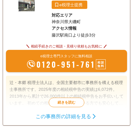
e税理士提携
対応エリア
神奈川県大磯町
アクセス情報
藤沢駅南口より徒歩3分
相続手続きのご相談・見積り依頼もお気軽に
e税理士専門スタッフに無料相談
0120-951-761
相談
無料
辻・本郷 税理士法人は、全国主要都市に事務所を構える税理
士事務所です。2025年度の相続税申告の実績は6,072件。
2013年から累計で26,000件以上の相続税申告をお手伝いして
います。 初めての相続で不安を感じている方でも安心して相
談できるよう、親身なサポートを心がけ、一人ひとり適切な
この事務所の詳細を見る
サービスを提供するために、小さなお悩みやご事情まできめ
遺産分割
生前贈与
相続税申告
細かく配慮しています。
相続税対策