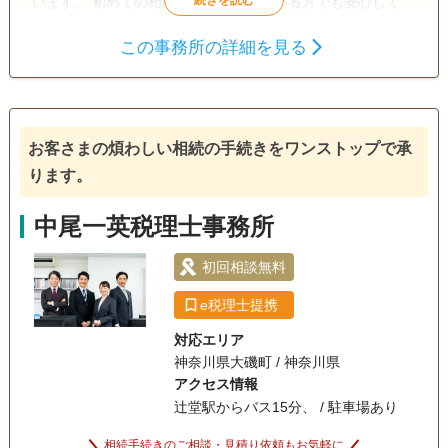
います。 初めての相続で不安を感じている方でも安心して相
談できるよう、親身なサポートを心がけ、一人ひとり適切な
この事務所の詳細を見る
サービスを提供するために、小さなお悩みやご事情まできめ
遺産分割
生前贈与
相続税申告
細かく配慮しています。
相続税対策
訪問可
土日相談可
初回相談無料
オンライン面談可
お客さまの煩わしい相続の手続きをワンストップで承
ります。
事務所面談可
中尾一英税理士事務所
初回相談無料
e税理士提携
対応エリア
神奈川県大磯町 / 神奈川県
アクセス情報
辻堂駅からバス15分、 / 駐車場あり
相続手続きのご相談・見積り依頼もお気軽に