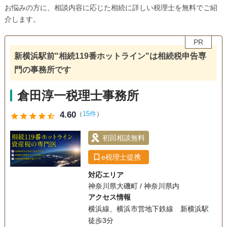
お悩みの方に、相談内容に応じた相続に詳しい税理士を無料でご紹
介します。
PR
新横浜駅前"相続119番ホットライン"は相続税申告専
門の事務所です
倉田淳一税理士事務所
4.60
（
15件
）
star
star
star
star
star_half
初回相談無料
e税理士提携
対応エリア
神奈川県大磯町 / 神奈川県内
アクセス情報
横浜線、横浜市営地下鉄線 新横浜駅
徒歩3分