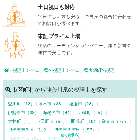
土日祝日も対応
平日忙しい方も安心！ご自身の都合に合わせ
て相談日が選べます。
東証プライム上場
終活のリーディングカンパニー、鎌倉新書の
運営で安心です。
e税理士
>
神奈川県の税理士
>
神奈川県大磯町の税理士
市区町村から神奈川県の税理士を探す
愛川町（12）
厚木市（88）
綾瀬市（28）
伊勢原市（38）
海老名市（44）
大磯町（25）
大井町（8）
小田原市（96）
開成町（10）
鎌倉市（77）
川崎市麻生区（112）
川崎市川崎区（157）
川崎市幸区（54）
川崎市高津区（82）