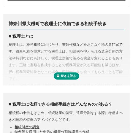
神奈川県大磯町で税理士に依頼できる相続手続き
税理士とは
税理士は、税務相談に応じたり、書類作成などをおこなう税の専門家で
す。遺産相続を得意とする税理士は、相続税を抑えられる遺産分割の方
法や特例などにも詳しく、税理士次第で納める税金が変わることもあり
ます。正確に書類を作成することで税務調査が入る可能性も減るほか、
仮に税務調査対象となった場合、税理士に立ち会ってもらうことも可能
です。
なお、正味の遺産額（相続税の課税の対象となる財産の合計額）が相続
税の基礎控除内（相続税の申告・納税が不要）であれば、税理士に依頼
する必要はありません。
税理士に依頼できる相続手続きはどんなものがある？
相続税の申告をはじめ、相続財産の調査、遺産分割をする際に考慮すべ
き相続税の特例のアドバイスなどです。
相続財産の調査
特例等を適用した申告の遺産分割協議書の作成