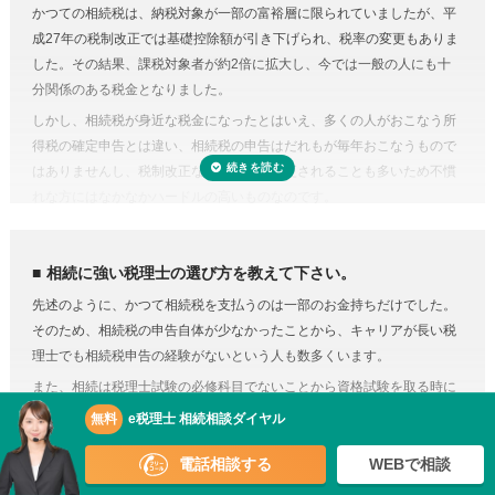
相続税には申告書の他、総額の計算書、生命保険・財産・債務の明細書
かつての相続税は、納税対象が一部の富裕層に限られていましたが、平
プロの税理士に頼むという選択肢がコストに見合うものだと納得がいく
など非常に多くの書類作成が必要となります。もちろん、相続人自身で
成27年の税制改正では基礎控除額が引き下げられ、税率の変更もありま
のではないでしょうか。
申告することもできますが、不動産や非上場株式などは財産の評価が難
した。その結果、課税対象者が約2倍に拡大し、今では一般の人にも十
費用が気になる方は、相続税申告の費用を複数の専門家にまとめて依頼
しく書類作成も煩雑なことから、税理士に依頼するのが一般的です。
分関係のある税金となりました。
できる「
相続費用見積ガイド
」をご利用ください。
準確定申告とは、亡くなった方の所得の確定と納税の手続きを相続人が
しかし、相続税が身近な税金になったとはいえ、多くの人がおこなう所
代わりにおこなうこと。準確定申告の対象となるのは1月1日から亡くな
得税の確定申告とは違い、相続税の申告はだれもが毎年おこなうもので
った日までの所得ですが、前年分も申告前であれば合わせて手続きをお
はありませんし、税制改正などで内容が変更されることも多いため不慣
こないます。亡くなった方が個人で事業をおこなっていたり不動産を賃
れな方にはなかなかハードルの高いものなのです。
貸していた場合など、相続人ではわからないことがあるときは税理士に
相続税にはさまざまな特例があり専門知識が必要
依頼するのが良いでしょう。
相続税にはさまざまな特例があります。それらを駆使すれば課税対象額
相続に強い税理士の選び方を教えて下さい。
を減らしたり、納税額を少なくできる可能性があります。
先述のように、かつて相続税を支払うのは一部のお金持ちだけでした。
しかし、どんな特例が使えるのかを知らない、または分からなければ、
そのため、相続税の申告自体が少なかったことから、キャリアが長い税
特例を活用しないまま申告していることすら気づかないこともありえる
理士でも相続税申告の経験がないという人も数多くいます。
のです。また、たとえ単純な計算ミスだったとしても間違って申告して
また、相続は税理士試験の必修科目でないことから資格試験を取る時に
しまえば罰金のペナルティ対象になるおそれもあります。仮に税務調査
選択していない人にとっては専門外となります。
対象となった場合、税理士に立ち会ってもらうことも可能です。
無料
e税理士 相続相談ダイヤル
これらを念頭に置いて、相続を依頼するのであれば、相続を専門に扱う
税理士に依頼しなくてもいい場合はある？
電話相談する
WEBで相談
税理士や、経験や実績のある税理士を探しましょう。
正味の遺産額（相続税の課税の対象となる財産の合計額）が相続税の基