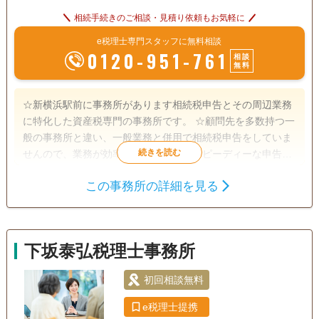
相続手続きのご相談・見積り依頼もお気軽に
e税理士専門スタッフに無料相談
0120-951-761
相談
無料
☆新横浜駅前に事務所があります相続税申告とその周辺業務
に特化した資産税専門の事務所です。 ☆顧問先を多数持つ一
般の事務所と違い、一般業務と併用で相続税申告をしていま
せんので、業務が効率化されており、スピーディーな申告を
行っています。 ☆所長は銀行出身で、宅地建物取引士資格も
この事務所の詳細を見る
有しますので、土地評価の見立てだけでなく、金融・保険の
遺産分割
生前贈与
相続財産調査
実務知識が豊富です。 ☆申告期限が迫っている申告にも頼り
相続税申告
相続手続き
銀行手続き
になる事務所です。 ☆仕事が忙しい方には土日や夜間の面談
行っていますし、webによるオンライン打ち合わせもしてい
戸籍収集
相続税対策
相続人調査
下坂泰弘税理士事務所
ます。 ☆税務調査対策に有効といわれている書面添付制度に
よる申告を行っていますし、複数の申告プランがありますの
電話相談可
訪問可
土日相談可
初回相談無料
初回相談無料
で、ご要望に沿った申告ができます。 ☆令和5年には相鉄線
が新横浜に乗り入れ東横線とも接続しますので、より一層便
18時以降相談可
オンライン面談可
事務所面談可
e税理士提携
利になります。 ☆事務所設立の趣旨に鑑み相続人間での係争