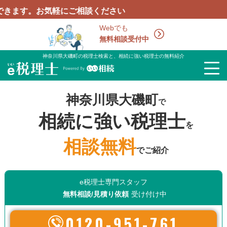
気軽にご相談ください
Webでも
無料相談受付中
神奈川県大磯町の税理士検索と、相続に強い税理士の無料紹介
神奈川県大磯町
で
相続に強い税理士
を
相談無料
でご紹介
e税理士専門スタッフ
無料相談/見積り依頼
受け付け中
0120-951-761