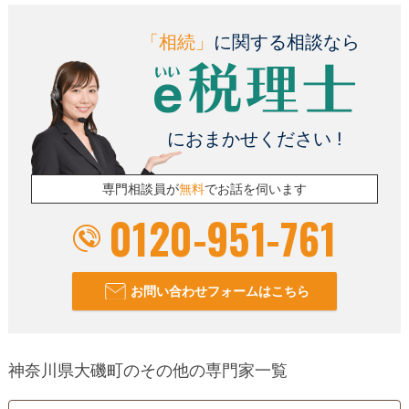
訪問可
土日相談可
初回相談無料
オンライン面談可
「相続」
に関する相談なら
におまかせください !
専門相談員が
無料
でお話を伺います
0120-951-761
お問い合わせフォームはこちら
神奈川県大磯町のその他の専門家一覧