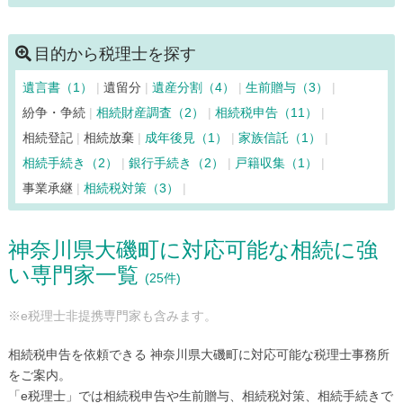
川崎市多摩区（81）
川崎市中原区（131）
川崎市宮前区（60）
清川村（6）
相模原市中央区（88）
目的から税理士を探す
相模原市緑区（43）
相模原市南区（83）
寒川町（12）
遺言書（1）
遺留分
遺産分割（4）
生前贈与（3）
座間市（43）
逗子市（33）
茅ヶ崎市（68）
中井町（7）
紛争・争続
相続財産調査（2）
相続税申告（11）
二宮町（12）
箱根町（7）
秦野市（36）
葉山町（24）
相続登記
相続放棄
成年後見（1）
家族信託（1）
平塚市（103）
藤沢市（148）
松田町（9）
真鶴町（6）
相続手続き（2）
銀行手続き（2）
戸籍収集（1）
三浦市（33）
南足柄市（17）
山北町（6）
大和市（82）
事業承継
相続税対策（3）
湯河原町（15）
横須賀市（128）
横浜市青葉区（119）
横浜市旭区（55）
横浜市泉区（56）
横浜市磯子区（62）
神奈川県大磯町に対応可能な相続に強
横浜市神奈川区（185）
横浜市金沢区（69）
い専門家一覧
横浜市港南区（97）
横浜市港北区（160）
(25件)
横浜市栄区（62）
横浜市瀬谷区（26）
※e税理士非提携専門家も含みます。
横浜市都筑区（62）
横浜市鶴見区（96）
横浜市戸塚区（98）
横浜市中区（423）
相続税申告を依頼できる 神奈川県大磯町に対応可能な税理士事務所
横浜市西区（178）
横浜市保土ケ谷区（90）
をご案内。
「e税理士」では相続税申告や生前贈与、相続税対策、相続手続きで
横浜市緑区（71）
横浜市南区（134）