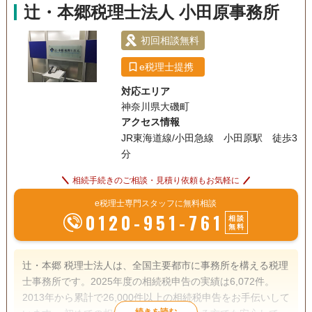
辻・本郷税理士法人 小田原事務所
初回相談無料
e税理士提携
対応エリア
神奈川県大磯町
アクセス情報
JR東海道線/小田急線 小田原駅 徒歩3
分
相続手続きのご相談・見積り依頼もお気軽に
e税理士専門スタッフに無料相談
0120-951-761
相談
無料
辻・本郷 税理士法人は、全国主要都市に事務所を構える税理
士事務所です。2025年度の相続税申告の実績は6,072件。
2013年から累計で26,000件以上の相続税申告をお手伝いして