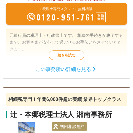
e税理士専門スタッフに無料相談
0120-951-761
相談
無料
元銀行員の税理士・行政書士です。 相続の手続きが終了する
まで、お客さまが安心して過ごせるお手伝いをさせていただ
きます。
遺言書
遺産分割
相続財産調査
この事務所の詳細を見る
相続税申告
成年後見
家族信託
相続手続き
銀行手続き
相続税専門！年間6,000件超の実績 業界トップクラス
電話相談可
訪問可
土日相談可
初回相談無料
18時以降相談可
オンライン面談可
事務所面談可
辻・本郷税理士法人 湘南事務所
初回相談無料