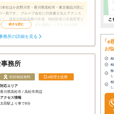
の本社ほか吉野川市・香川県高松市・東京都品川区に
に行政書士法人アクシス
なく、遺産分割協議書の作成、相続財産の名義変更と
括して代行可能です。 また県内トップクラスの対応
ムが、シミュレーションを行い最適な相続対策をご提
事務所の詳細を見る
生前贈与
相続財産調査
相続税申告
「e
ことによる「総合力」 ・お客様の”一歩踏み出す”を
お悩
軸を大切に、 全てのお客様に最高水準のサービスをご
相続税対策
相続人調査
相
士事務所
所面談可
相
無
し
初回相談無料
e税理士提携
相
対応エリア
し
香川県高松市 / 高松市周辺
アクセス情報
太田駅より車で8分