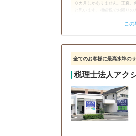
０カ月しかありません。正直、
と思います。相続税でお困りの
たこともないという方も少しだ
この
相続税申告
初回相談無料
全てのお客様に最高水準の
税理士法人アク