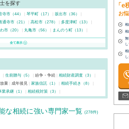
士を探す
「e
お悩
音寺市（44）
琴平町（17）
坂出市（36）
善通寺市（21）
高松市（278）
多度津町（13）
相
わ市（20）
丸亀市（56）
まんのう町（13）
相
無
し
相
し
）
生前贈与（5）
紛争・争続
相続財産調査（3）
続放棄
成年後見
家族信託（1）
相続手続き（8）
事業承継（1）
相続税対策（3）
能な相続に強い専門家一覧
(278件)