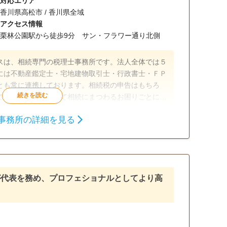
対応エリア
香川県高松市 / 香川県全域
アクセス情報
栗林公園駅から徒歩9分 サン・フラワー通り北側
スは、相続専門の税理士事務所です。法人全体では５
には不動産鑑定士・宅地建物取引士・行政書士・ＦＰ
とも常に連携しております。相続税の申告はもちろ
で、香川県内において相続にまつわるお困りごとにワ
す。 「相続税がかかるか不安…」「不動産や資産の
事務所の詳細を見る
 そんなお悩みに、専門家チームが寄り添い、最適な
談可
初回相談無料
18時以降相談可
可
が代表を務め、プロフェショナルとしてより高