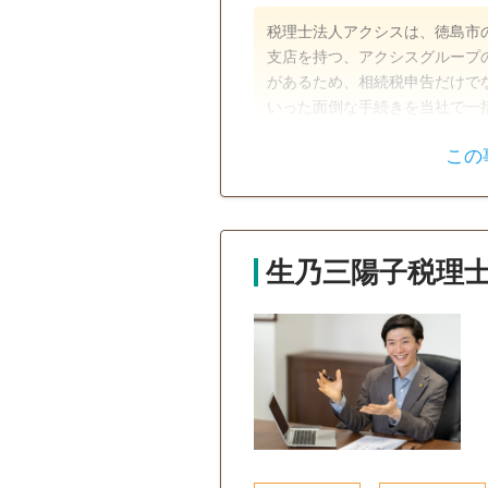
税理士法人アクシスは、徳島市
支店を持つ、アクシスグループの一員です。 グループ会社
があるため、相続税申告だけで
いった面倒な手続きを当社で一
実績を持つ相続対策の専門チー
この
案します。 アクシスは ・担当者だけでなく会社全体でお客様を支える「組織力」 ・
遺言書
遺産分割
様々な資格を持つ専門家が集まる
お手伝いする「姿勢」の3つを
銀行手続き
戸籍収集
提供いたします。
訪問可
生乃三陽子税理
初回相談無料
事務