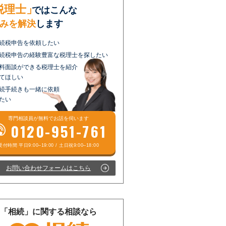
税理士」
ではこんな
みを解決
します
続税申告を依頼したい
続税申告の経験豊富な税理士を探したい
料面談ができる税理士を紹介
てほしい
続手続きも一緒に依頼
たい
専門相談員が
無料
でお話を伺います
0120-951-761
お問い合わせフォームはこちら
「相続」に関する相談なら
受付時間 平日9:00–19:00 / 土日祝9:00–18:00