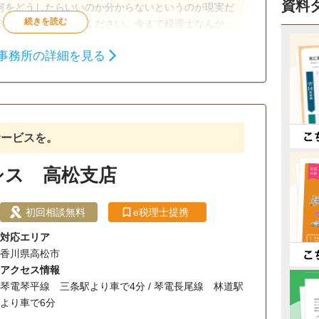
資料
何をどうしたらいいのか分からないというのが現実だ
方はお気軽にご相談ください。今まで税理士なんか見
け勇気を出してご相談ください。
事務所の詳細を見る
サービスを。
シス 高松支店
初回相談無料
e税理士提携
対応エリア
香川県高松市
アクセス情報
琴電琴平線 三条駅より車で4分 / 琴電長尾線 林道駅
より車で6分