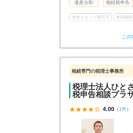
遺産分割
相続税申告
女性スタッフ対応可
初回相談
この
相続専門の税理士事務所
税理士法人ひと
税申告相談プラ
4.00
star
star
star
star
star_outline
（
1件
）