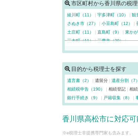
市区町村から香川県の税理
綾川町（11）
宇多津町（10）
観
さぬき市（27）
小豆島町（12）
土庄町（11）
直島町（9）
東かが
三木町（11）
三豊市（30）
目的から税理士を探す
遺言書（2）
遺留分
遺産分割（7
相続税申告（190）
相続登記
相
銀行手続き（9）
戸籍収集（8）
香川県高松市に対応可
※e税理士非提携専門家も含みます。