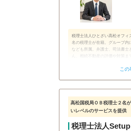
税理士法人ひとざい高松オフィ
名の税理士が在籍。グループ内
なども所属。弁護士、司法書士
ん、相続不動産の評価や対策ま
ンストップ体制でサポートしま
この
評価・対策まで相談したい…」
相続税申告
解決策をご提案します。
電話相談可
訪問可
土日相
オンライン面談可
事務所面談
高松国税局ＯＢ税理士２名
いレベルのサービスを提供
税理士法人Setup