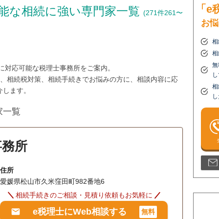
「e
能な相続に強い専門家一覧
(271件261〜
お悩
相
相
無
市に対応可能な税理士事務所をご案内。
し
与、相続税対策、相続手続きでお悩みの方に、相談内容に応
相
介します。
し
家一覧
事務所
住所
愛媛県松山市久米窪田町982番地6
相続手続きのご相談・見積り依頼もお気軽に
e税理士にWeb相談する
無料