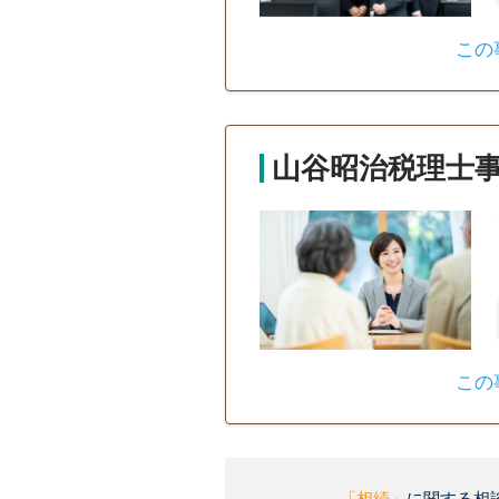
この
山谷昭治税理士
この
「相続」
に関する相