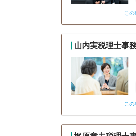
この
山内実税理士事
この