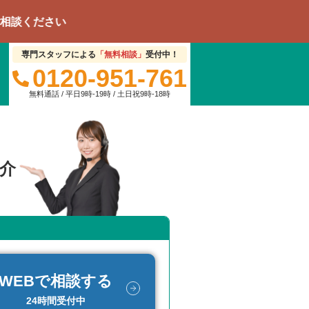
い
専門スタッフによる
「無料相談」
受付中！
0120-951-761
無料通話 / 平日9時-19時 / 土日祝9時-18時
介
WEBで相談する
24時間受付中