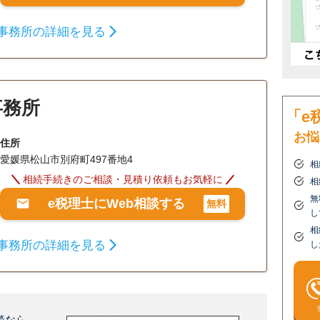
事務所の詳細を見る
事務所
「e
お悩
住所
愛媛県松山市別府町497番地4
相
相続手続きのご相談・見積り依頼もお気軽に
相
無
e税理士にWeb相談する
無料
し
相
事務所の詳細を見る
し
談なら