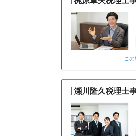
梶原章夫税理士
この
瀬川隆久税理士