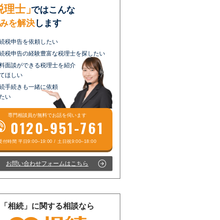
税理士」
ではこんな
みを解決
します
続税申告を依頼したい
続税申告の経験豊富な税理士を探したい
料面談ができる税理士を紹介
てほしい
続手続きも一緒に依頼
たい
専門相談員が
無料
でお話を伺います
0120-951-761
お問い合わせフォームはこちら
「相続」に関する相談なら
受付時間 平日9:00–19:00 / 土日祝9:00–18:00