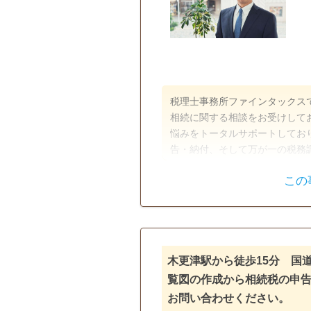
税理士事務所ファインタックス
相続に関する相談をお受けして
悩みをトータルサポートしてお
告・納付、そして万が一の税務
雑な案件も安心してお任せくだ
この
法律の関連する問題にも円滑に
遺産分割
相続税申告
た」というご満足のため、お客
電話相談可
訪問可
土日相
オンライン面談可
事務所面談
木更津駅から徒歩15分 国
覧図の作成から相続税の申告
お問い合わせください。