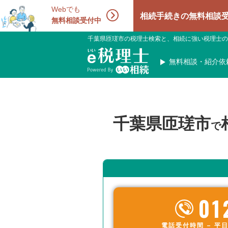
Webでも
相続手続きの無料相談受付中！相
無料相談受付中
千葉県匝瑳市の税理士検索と、相続に強い税理士の
無料相談・紹介依
千葉県匝瑳市
で
01
電話受付時間 – 平日 9: