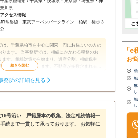
千葉県匝瑳市 / 千葉県・茨城県・東京都・埼玉県・神
奈川県
アクセス情報
JR常磐線 東武アーバンパークライン 柏駅 徒歩３
分
では、千葉県柏市を中心に関東一円にお住まいの方の
「e
おります。 当事務所では、相続にかかわる税務のお
お悩
ります。相続対策から始まり、遺産分割、相続税申
調査への対応もいたします。不動産が多数含まれる複
相
さい。弁護士・司法書士とも提携しておりますので、
相
事務所の詳細を見る
、適切に対応することができます。「任せて良かっ
無
様お一人お一人に真摯に向き合います。
し
談可
初回相談無料
18時以降相談可
相
し
可
道16号沿い 戸籍謄本の収集、法定相続情報一
手続まで一貫して承っております。 お気軽に