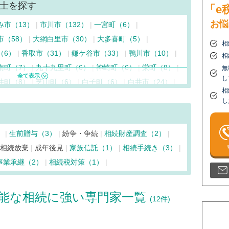
士を探す
「e
お悩
み市（13）
市川市（132）
一宮町（6）
市（58）
大網白里市（30）
大多喜町（5）
相
（6）
香取市（31）
鎌ケ谷市（33）
鴨川市（10）
相
南町（7）
九十九里町（6）
神崎町（6）
栄町（8）
無
し
井町（8）
芝山町（6）
白子町（6）
白井市（24）
相
古町（7）
館山市（35）
千葉市稲毛区（51）
し
区（91）
千葉市緑区（31）
千葉市美浜区（25）
長生村（4）
長南町（6）
東金市（25）
）
生前贈与（3）
紛争・争続
相続財産調査（2）
（5）
流山市（76）
習志野市（77）
成田市（70）
相続放棄
成年後見
家族信託（1）
相続手続き（3）
（223）
松戸市（172）
南房総市（8）
事業承継（2）
相続税対策（1）
（11）
八千代市（53）
横芝光町（9）
能な相続に強い専門家一覧
(12件)