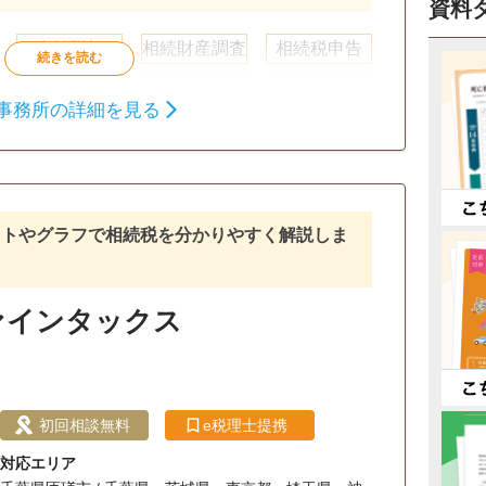
資料
生前贈与
相続財産調査
相続税申告
戸籍収集
事業承継
相続税対策
事務所の詳細を見る
談可
初回相談無料
18時以降相談可
ストやグラフで相続税を分かりやすく解説しま
ァインタックス
初回相談無料
e税理士提携
対応エリア