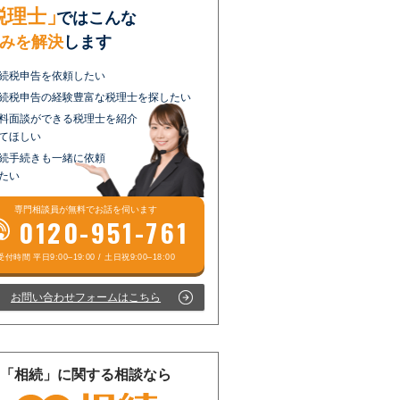
税理士」
ではこんな
みを解決
します
続税申告を依頼したい
続税申告の経験豊富な税理士を探したい
料面談ができる税理士を紹介
てほしい
続手続きも一緒に依頼
たい
専門相談員が
無料
でお話を伺います
0120-951-761
お問い合わせフォームはこちら
「相続」に関する相談なら
受付時間 平日9:00–19:00 / 土日祝9:00–18:00