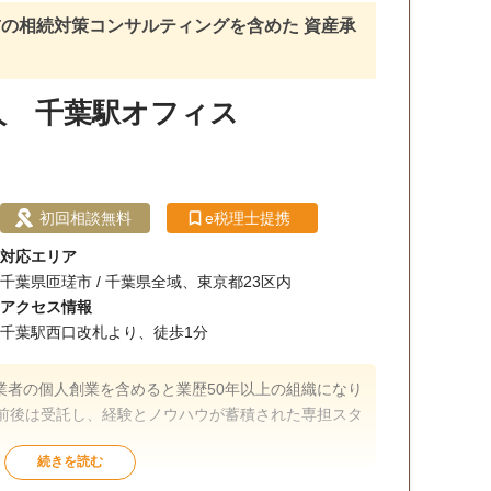
談無料
オンライン面談可
事務所面談可
の相続対策コンサルティングを含めた 資産承
人 千葉駅オフィス
初回相談無料
e税理士提携
対応エリア
千葉県匝瑳市 / 千葉県全域、東京都23区内
アクセス情報
千葉駅西口改札より、徒歩1分
業者の個人創業を含めると業歴50年以上の組織になり
件前後は受託し、経験とノウハウが蓄積された専担スタ
。