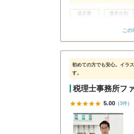
遺言書
遺産分割
相続手続き
銀行手続き
この
相続人調査
電話相談可
訪問可
土日相
初めての方でも安心。イラ
す。
税理士事務所フ
5.00
star
star
star
star
star
（
3件
）