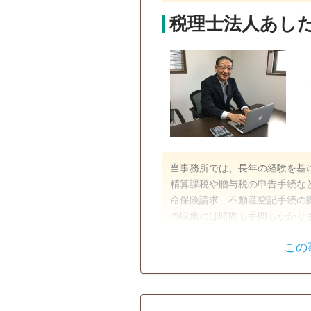
税理士法人あし
当事務所では、長年の経験を基
精算課税や贈与税の申告手続な
命保険請求、不動産登記手続の
の収集には時間も手間もかかり
くなるまでの戸籍類を収集する
この
基に、相続手続に便利な法定相
遺言書
遺産分割
相続人の方々に寄り添って親身
お問い合わせください。
相続手続き
銀行手続き