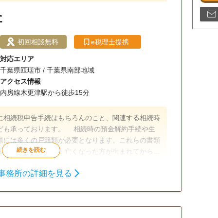
た
初回相談無料
e税理士提携
対応エリア
千葉県匝瑳市 / 千葉県南部地域
アクセス情報
内房線木更津駅から徒歩15分
に相続税申告手続はもちろんのこと、関連する相続時
ども承っております。 相続時の預金解約手続や生
際には多くの戸籍類が必要となります。これらの書類
ます。当事務所では、亡くなった方が生まれてから亡
お手伝いも行っております。また、収集した戸籍類を
事務所の詳細を見る
続情報一覧図の作成手続も併せて代行しております。
生前贈与
相続財産調査
相続税申告
でていねいな対応に心がけておりますので、是非、
戸籍収集
相続人調査