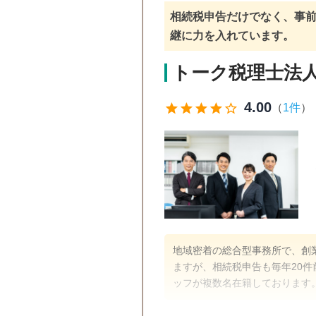
電話相談可
訪問可
初回相
相続税申告だけでなく、事前
継に力を入れています。
トーク税理士法
4.00
star
star
star
star
star_outline
（
1件
）
地域密着の総合型事務所で、創
ますが、相続税申告も毎年20
ッフが複数名在籍しております