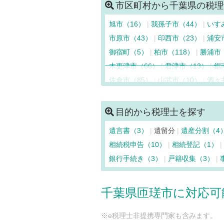
市区町村から千葉県の税理
旭市（16）
我孫子市（44）
いす
市原市（43）
印西市（23）
浦安
御宿町（5）
柏市（118）
勝浦市
木更津市（66）
君津市（13）
鋸
佐倉市（85）
山武市（10）
酒々
匝瑳市（12）
袖ケ浦市（12）
多
千葉市中央区（182）
千葉市花見川
目的から税理士を探す
千葉市若葉区（52）
銚子市（35）
遺言書（3）
遺留分
遺産分割（4
東庄町（9）
富里市（18）
長柄町
相続税申告（10）
相続登記（1）
野田市（32）
富津市（9）
船橋市
銀行手続き（3）
戸籍収集（3）
睦沢町（4）
茂原市（61）
八街市
四街道市（21）
千葉県匝瑳市に対応可
※e税理士非提携専門家も含みます。